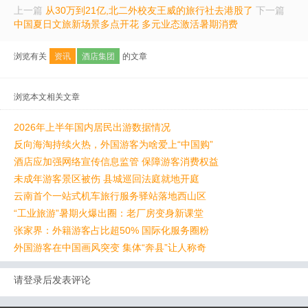
上一篇
从30万到21亿,北二外校友王威的旅行社去港股了
下一篇
中国夏日文旅新场景多点开花 多元业态激活暑期消费
浏览有关
资讯
酒店集团
的文章
浏览本文相关文章
2026年上半年国内居民出游数据情况
反向海淘持续火热，外国游客为啥爱上“中国购”
酒店应加强网络宣传信息监管 保障游客消费权益
未成年游客景区被伤 县城巡回法庭就地开庭
云南首个一站式机车旅行服务驿站落地西山区
“工业旅游”暑期火爆出圈：老厂房变身新课堂
张家界：外籍游客占比超50% 国际化服务圈粉
外国游客在中国画风突变 集体“奔县”让人称奇
请登录后发表评论