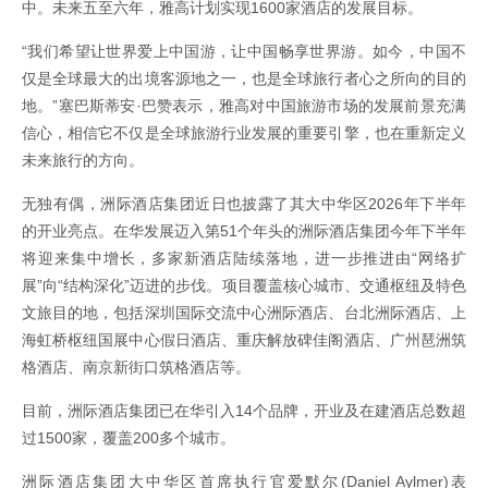
中。未来五至六年，雅高计划实现1600家酒店的发展目标。
“我们希望让世界爱上中国游，让中国畅享世界游。如今，中国不
仅是全球最大的出境客源地之一，也是全球旅行者心之所向的目的
地。”塞巴斯蒂安·巴赞表示，雅高对中国旅游市场的发展前景充满
信心，相信它不仅是全球旅游行业发展的重要引擎，也在重新定义
未来旅行的方向。
无独有偶，洲际酒店集团近日也披露了其大中华区2026年下半年
的开业亮点。在华发展迈入第51个年头的洲际酒店集团今年下半年
将迎来集中增长，多家新酒店陆续落地，进一步推进由“网络扩
展”向“结构深化”迈进的步伐。项目覆盖核心城市、交通枢纽及特色
文旅目的地，包括深圳国际交流中心洲际酒店、台北洲际酒店、上
海虹桥枢纽国展中心假日酒店、重庆解放碑佳阁酒店、广州琶洲筑
格酒店、南京新街口筑格酒店等。
目前，洲际酒店集团已在华引入14个品牌，开业及在建酒店总数超
过1500家，覆盖200多个城市。
洲际酒店集团大中华区首席执行官爱默尔(Daniel Aylmer)表