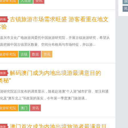
旅游研究院
入境游
资讯
国
民
古镇旅游市场需求旺盛 游客看重在地文
的地
体验
嘉兴市文化广电旅游局委托中国旅游研究院，开展古镇旅游研究，希望从
面把握中国古镇景区数量、空间分布格局与市场特征，并以游...
旅游研究院
古镇
数据
资讯
解码澳门成为内地出境游最满意目的
旅游
奥秘”
游研究院近日发布的调查显示，随着赴港澳“个人游”城市扩容、签注和通
化及“澳车北上”等政策的落实，今年第一季度澳门旅游满...
旅游研究院
澳门
资讯
澳门首次成为内地出境旅游者最满意目
旅游