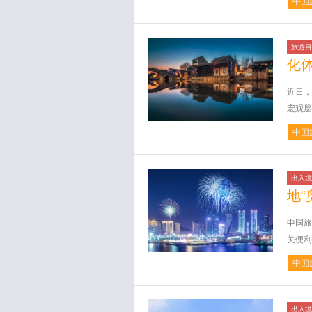
中国
旅游目
化
近日，
宏观层
中国
出入境
地“
中国旅
关便利
中国
出入境