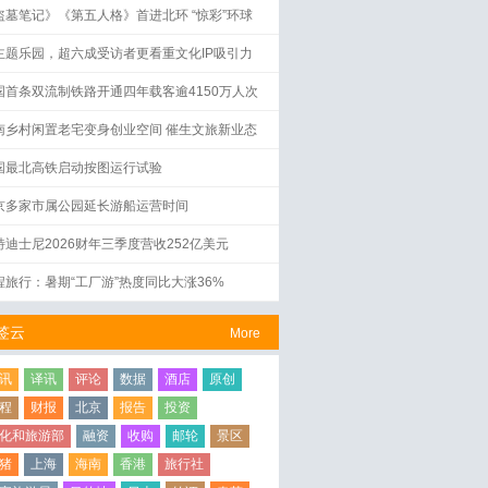
盗墓笔记》《第五人格》首进北环 “惊彩”环球
界启幕
主题乐园，超六成受访者更看重文化IP吸引力
国首条双流制铁路开通四年载客逾4150万人次
南乡村闲置老宅变身创业空间 催生文旅新业态
国最北高铁启动按图运行试验
京多家市属公园延长游船运营时间
特迪士尼2026财年三季度营收252亿美元
程旅行：暑期“工厂游”热度同比大涨36%
签云
More
讯
译讯
评论
数据
酒店
原创
程
财报
北京
报告
投资
化和旅游部
融资
收购
邮轮
景区
猪
上海
海南
香港
旅行社