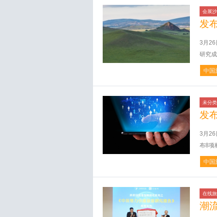
会展沙
发
3月2
研究成
中国
未分类
发
3月2
布8项
中国
在线旅
潮