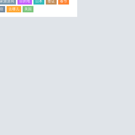
家旅游局
目的地
日本
签证
春节
宿
去哪儿
美国