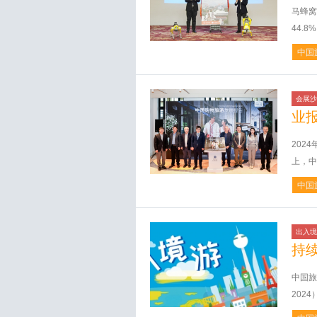
马蜂窝
44.
中国
会展沙
业
202
上，中
中国
出入境
持
中国旅
202