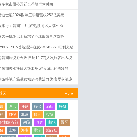
京多家市属公园延长游船运营时间
特迪士尼2026财年三季度营收252亿美元
程旅行：暑期“工厂游”热度同比大涨36%
京大兴机场巴士新增至环球影城直达线路
AN AT SEA首艘远洋游艇AMANGATI顺利完成
水仪式
海暑期跨境游火热 日均11.7万人次旅客出入境
年暑期涉水项目火热出圈 游客游玩还需冷静
期游持续升温激发城乡消费活力 游客尽享清凉
签云
More
讯
译讯
评论
数据
酒店
原创
程
财报
北京
报告
投资
化和旅游部
融资
收购
邮轮
景区
猪
上海
海南
香港
旅行社