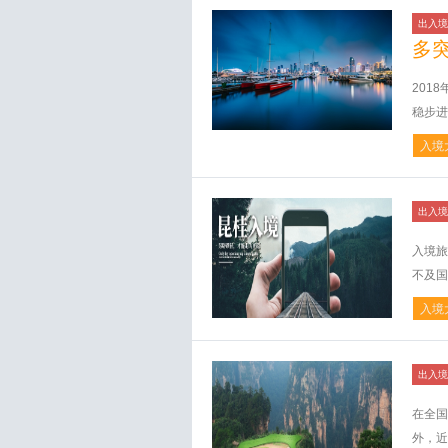
出入境
多
201
稳步进
入境
出入境
入境旅
不及国
入境
出入境
在全国
外，近