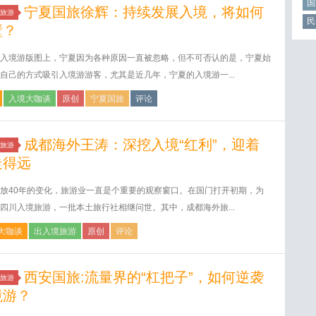
国
宁夏国旅徐辉：持续发展入境，将如何
旅游
民
壁？
入境游版图上，宁夏因为各种原因一直被忽略，但不可否认的是，宁夏始
自己的方式吸引入境游游客，尤其是近几年，宁夏的入境游一...
入境大咖谈
原创
宁夏国旅
评论
成都海外王涛：深挖入境“红利”，迎着
旅游
走得远
放40年的变化，旅游业一直是个重要的观察窗口。在国门打开初期，为
四川入境旅游，一批本土旅行社相继问世。其中，成都海外旅...
大咖谈
出入境旅游
原创
评论
西安国旅:流量界的“杠把子”，如何逆袭
旅游
境游？