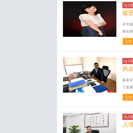
出入境
破
在中国
终在用
入境
出入境
风
改革开
了发展
入境
出入境
入