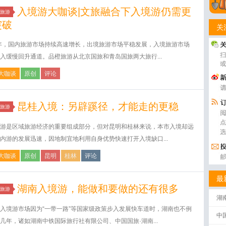
入境游大咖谈|文旅融合下入境游仍需更
旅游
突破
关
8年，国内旅游市场持续高速增长，出境旅游市场平稳发展，入境旅游市场
入缓慢回升通道。品橙旅游从北京国旅和青岛国旅两大旅行...
大咖谈
原创
评论
昆桂入境：另辟蹊径，才能走的更稳
旅游
游是区域旅游经济的重要组成部分，但对昆明和桂林来说，本市入境却远
内游的发展迅速，因地制宜地利用自身优势快速打开入境缺口...
大咖谈
原创
昆明
桂林
评论
最
湖南入境游，能做和要做的还有很多
旅游
湖
入境游市场因为“一带一路”等国家级政策步入发展快车道时，湖南也不例
中
几年，诸如湖南中铁国际旅行社有限公司、中国国旅·湖南...