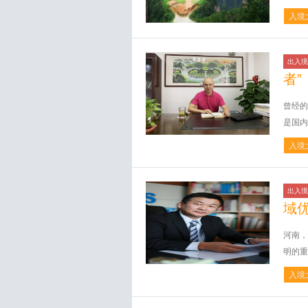
入境
出入境
者”
曾经的
是国内
入境
出入境
域
河南，
明的重
入境