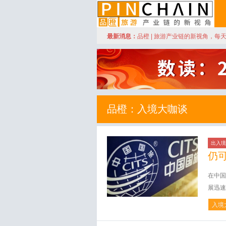
订阅
最新消息：
品橙 | 旅游产业链的新视角，每
品橙旅游
品橙：入境大咖谈
出入境
仍
在中国
展迅速
入境