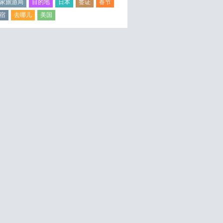
家旅游局
目的地
日本
签证
春节
宿
去哪儿
美国