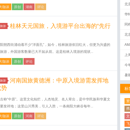
北
大咖谈
原创
湖南
评论
华
同
桂林天元国旅，入境游平台出海的“先行
旅游
北
阳朔西街涌动着不少“洋面孔”，如今，桂林旅游依旧红火，但更为兴盛的
AM
下
旅游，外国游客数量已大不如从前。这是桂林入境游的现状...
上
大咖谈
原创
评论
今
暑
河南国旅黄德洲：中原入境游需发挥地
旅游
优势
标
古称“中原”。这里文化灿烂，人杰地灵、名人辈出，是中华民族和华夏文
资
要发祥地；这里山川秀美，引人入胜，一条南阳大峡谷每年...
携
大咖谈
原创
河南
评论
文
飞