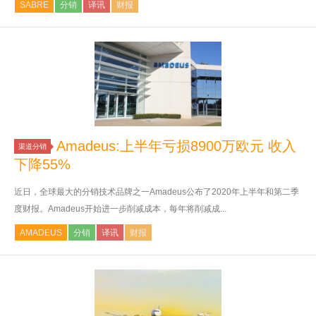
SABRE
分销
译讯
财报
Amadeus:上半年亏损8900万欧元 收入
渠道分销
下降55%
近日，全球最大的分销技术品牌之一Amadeus公布了2020年上半年和第二季
度财报。Amadeus开始进一步削减成本，每年将削减成...
AMADEUS
分销
译讯
财报