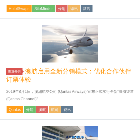
HotelSwaps
SiteMinder
分销
译讯
酒店
澳航启用全新分销模式：优化合作伙伴
渠道分销
订票体验
2019年8月1日，澳洲航空公司 (Qantas Airways) 宣布正式实行全新“澳航渠道
(Qantas Channel)”...
Qantas
分销
澳航
航司
资讯