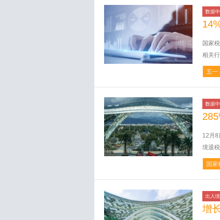
数据中
14
国家税
相关行
五一
数据中
28
12月
境退税
国家
出入境
增长