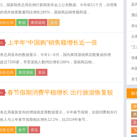
反
8日，国家税务总局在例行新闻发布会上公布数据。今年前11个月，办理离
的境外旅客数量同比增长285%，退税商品销售额和退...
酒
税务总局
数据
离境退税
资讯
未
云
上半年“中国购”销售额增长近一倍
心
“
务总局发布的数据显示，今年1—6月，国内离境退税商店数量成倍增
张
超过7200家，享受退税人数同比增长186%，退税商品销...
外
税务总局
离境退税
资讯
关
春节假期消费平稳增长 出行旅游恢复较
心
标
资
务总局最新发布的增值税发票数据显示，今年春节假期，全国消费相关行
携
收入与上年春节假期相比增长12.2%，比2019年春节...
文
税务总局
春节
资讯
飞