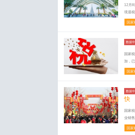
12月
境退税
国家
数据中
国家税
加，已
国家
数据中
快
国家税
业销售
国家