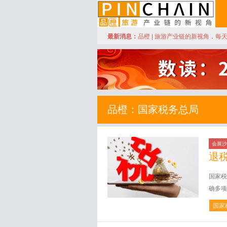
订阅
最新消息：
品橙 | 旅游产业链的新视角，每
品橙旅游
品橙：国家税务总局
会展沙
退
国家税
确多项
国家