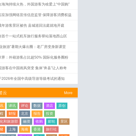
向海淘持续火热，外国游客为啥爱上“中国购”
店应加强网络宣传信息监管 保障游客消费权益
成年游客景区被伤 县城巡回法庭就地开庭
南首个一站式机车旅行服务驿站落地西山区
工业旅游”暑期火爆出圈：老厂房变身新课堂
家界：外籍游客占比超50% 国际化服务圈粉
国游客在中国画风突变 集体“奔县”让人称奇
于2026年全国中高级导游等级考试的通知
签云
More
讯
译讯
评论
数据
酒店
原创
程
财报
北京
报告
投资
化和旅游部
融资
收购
邮轮
景区
猪
上海
海南
香港
旅行社