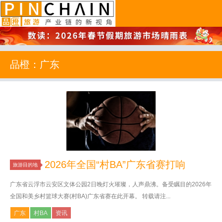
品橙旅游
品橙：广东
2026年全国“村BA”广东省赛打响
旅游目的地
广东省云浮市云安区文体公园2日晚灯火璀璨，人声鼎沸。备受瞩目的2026年
全国和美乡村篮球大赛(村BA)广东省赛在此开幕。 转载请注...
广东
村BA
资讯