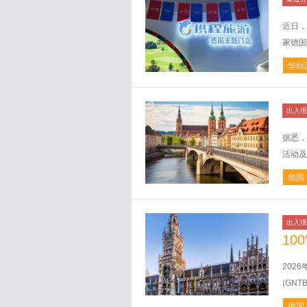
近日，
家德国
华程
出入境
据悉，
活动及
德国
出入境
10
202
(GNT
德国