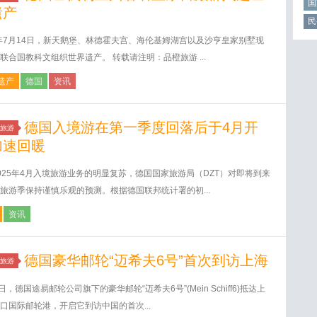
国
遗产
民
5年7月14日，新天鹅堡、林德霍夫宫、海伦基姆湖宫以及沙亨皇家别墅现
联合国教科文组织世界遗产。 转载请注明：品橙旅游 ...
遗产
德国
资讯
德国入境游在第一季度回落后于4月开
旅游
加速回暖
025年4月入境旅游业务的明显复苏，德国国家旅游局（DZT）对即将到来
旅游季保持谨慎乐观的预测。根据德国联邦统计署的初...
资讯
德国豪华邮轮“迈希夫6号”首次到访上海
旅游
0日，德国途易邮轮公司旗下的豪华邮轮“迈希夫6号”(Mein Schiff6)抵达上
口国际邮轮港，开启它到访中国的首次...