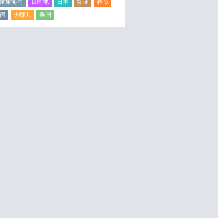
家旅游局
目的地
日本
签证
春节
宿
去哪儿
美国