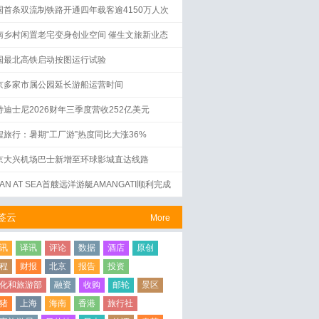
国首条双流制铁路开通四年载客逾4150万人次
南乡村闲置老宅变身创业空间 催生文旅新业态
国最北高铁启动按图运行试验
京多家市属公园延长游船运营时间
特迪士尼2026财年三季度营收252亿美元
程旅行：暑期“工厂游”热度同比大涨36%
京大兴机场巴士新增至环球影城直达线路
AN AT SEA首艘远洋游艇AMANGATI顺利完成
水仪式
签云
More
讯
译讯
评论
数据
酒店
原创
程
财报
北京
报告
投资
化和旅游部
融资
收购
邮轮
景区
猪
上海
海南
香港
旅行社