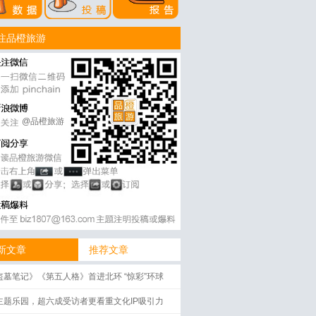
注品橙旅游
@品橙旅游
新文章
推荐文章
盗墓笔记》《第五人格》首进北环 “惊彩”环球
将启幕
主题乐园，超六成受访者更看重文化IP吸引力