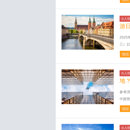
出入境
游
202
三）10
德国
出入境
地
参考消
中国突
德国
出入境