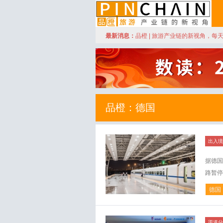
订阅
最新消息：
品橙 | 旅游产业链的新视角，每
品橙旅游
品橙：德国
出入境
据德国
路暂停
德国
渠道分