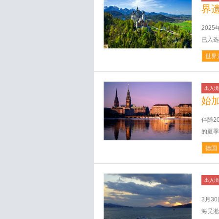
界
202
已入选
世界
出入境
始
伴随2
的夏季
德国
出入境
3月3
海吴淞