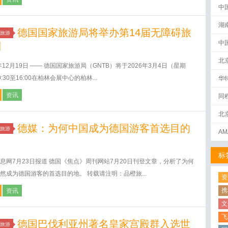
中
湖
德国国家旅游局将举办第14届无障碍旅
旅游
中
日
北
5年12月19日 —— 德国国家旅游局（GNTB）将于2026年3月4日（星期
:30至16:00在柏林会展中心的柏林...
华
资讯
同
北
德媒：为何中国成为德国游客首选目的
旅游
AM
？
下
标
息网7月23日报道 德国《焦点》周刊网站7月20日刊登文章，分析了为何
然成为德国游客的首选目的地。 转载请注明：品橙旅...
资
携
资讯
文
飞
德国巴伐利亚州著名皇家宫殿群入选世
旅游