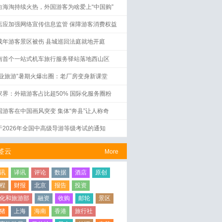
向海淘持续火热，外国游客为啥爱上“中国购”
店应加强网络宣传信息监管 保障游客消费权益
成年游客景区被伤 县城巡回法庭就地开庭
南首个一站式机车旅行服务驿站落地西山区
工业旅游”暑期火爆出圈：老厂房变身新课堂
家界：外籍游客占比超50% 国际化服务圈粉
国游客在中国画风突变 集体“奔县”让人称奇
于2026年全国中高级导游等级考试的通知
签云
More
讯
译讯
评论
数据
酒店
原创
程
财报
北京
报告
投资
化和旅游部
融资
收购
邮轮
景区
猪
上海
海南
香港
旅行社