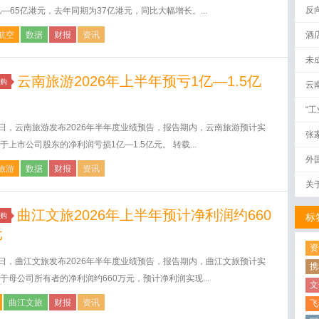
反
亿—65亿港元，去年同期为37亿港元，同比大幅增长。...
航空
数据
财报
资讯
酒
未
云南旅游2026年上半年预亏1亿—1.5亿
购
云
“
4日，云南旅游发布2026年半年度业绩预告，报告期内，云南旅游预计实
张
于上市公司股东的净利润亏损1亿—1.5亿元。 转载...
外
旅游
数据
财报
资讯
关
曲江文旅2026年上半年预计净利润约660
购
标
元
资
4日，曲江文旅发布2026年半年度业绩预告，报告期内，曲江文旅预计实
携
于母公司所有者的净利润约660万元，预计净利润实现...
文
曲江文旅
财报
资讯
飞