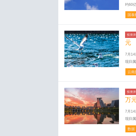
约60
国泰
投资并
元
7月1
现归属
云南
投资并
万
7月1
现归属
数据