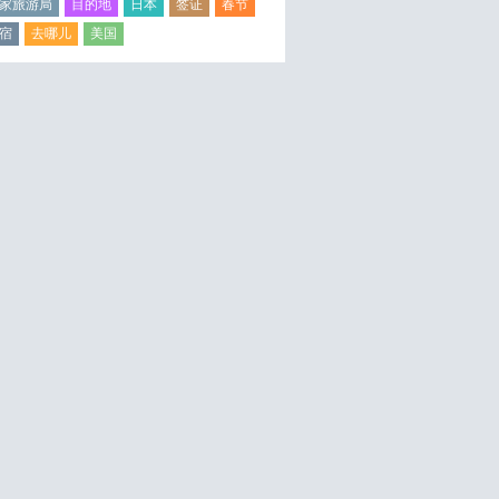
家旅游局
目的地
日本
签证
春节
宿
去哪儿
美国