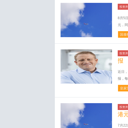
投资并
8月5
元，同
国泰
投资并
报
近日，
报，每
皇家
投资并
港
7月2