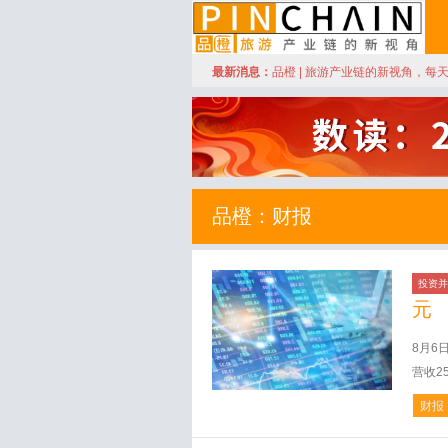
订阅
最新消息：
品橙 | 旅游产业链的新视角，每
品橙旅游
品橙：财报
投资并
元
8月6
营收2
财报