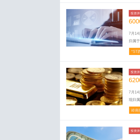
投资并
60
7月1
归属于
*ST
投资并
62
7月1
现归属
岭南
投资并