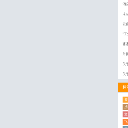
酒
未
云
“
张
外
关
关
标
资
携
文
飞