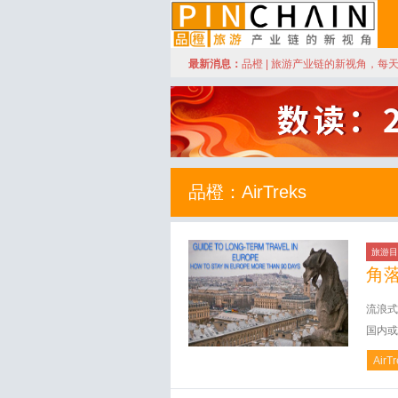
订阅
最新消息：
品橙 | 旅游产业链的新视角，每
品橙旅游
品橙：AirTreks
旅游目
角
流浪式
国内或
AirT