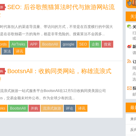
SEO: 后谷歌熊猫算法时代与旅游网站流
游
2
关
时代靠别人的渠道导流量、带访问的方式，不管是在百度横行的中国大
是在谷歌独霸一方的海外，都是非常危险的。搜索算法不会因多...
ords
AirTreks
APP
BootsnAll
google
SEO
企鹅
搜索
算法
译讯
BootsnAll：收购同类网站，称雄流浪式
购
游
流浪式旅游一站式服务平台BootsnAll在12月5日收购同类美国公司
Treks，交易金额未对外公布。作为全球少有的流...
最
reks
BootsnAll
并购
流浪式旅游
评论
译讯
来
反