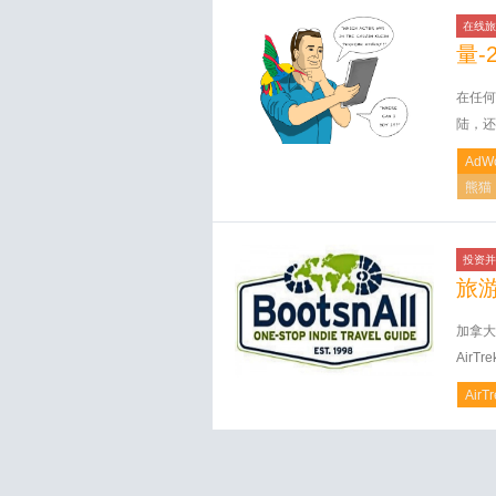
在线旅
量-
在任何
陆，还
AdW
熊猫
投资并
旅
加拿大
Air
AirT