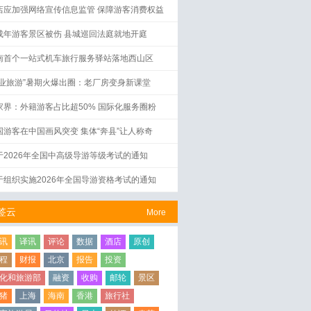
店应加强网络宣传信息监管 保障游客消费权益
成年游客景区被伤 县城巡回法庭就地开庭
南首个一站式机车旅行服务驿站落地西山区
工业旅游”暑期火爆出圈：老厂房变身新课堂
家界：外籍游客占比超50% 国际化服务圈粉
国游客在中国画风突变 集体“奔县”让人称奇
于2026年全国中高级导游等级考试的通知
于组织实施2026年全国导游资格考试的通知
签云
More
讯
译讯
评论
数据
酒店
原创
程
财报
北京
报告
投资
化和旅游部
融资
收购
邮轮
景区
猪
上海
海南
香港
旅行社