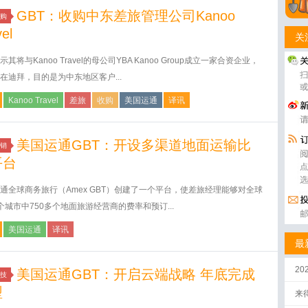
GBT：收购中东差旅管理公司Kanoo
购
el
关
示其将与Kanoo Travel的母公司YBA Kanoo Group成立一家合资企业，
在迪拜，目的是为中东地区客户...
Kanoo Travel
差旅
收购
美国运通
译讯
美国运通GBT：开设多渠道地面运输比
销
平台
通全球商务旅行（Amex GBT）创建了一个平台，使差旅经理能够对全球
00个城市中750多个地面旅游经营商的费率和预订...
美国运通
译讯
最
2
美国运通GBT：开启云端战略 年底完成
技
型
来