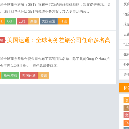
反
通全球商务旅游（GBT）宣布开启新的云端基础战略，旨在促进表现、提
。该计划包括升级GBT的传统业务方案，加入更灵活的云...
酒
pa
GBT
云端
商旅
美国运通
译讯
未
云
美国运通：全球商务差旅公司任命多名高
销
“
张
通全球商务差旅合资公司公布了高管团队名单。除了此前Greg O’Hara担
外
主席以及Bill Glenn担任总裁兼首席...
关
商务差旅
美国运通
资讯
标
资
携
文
飞