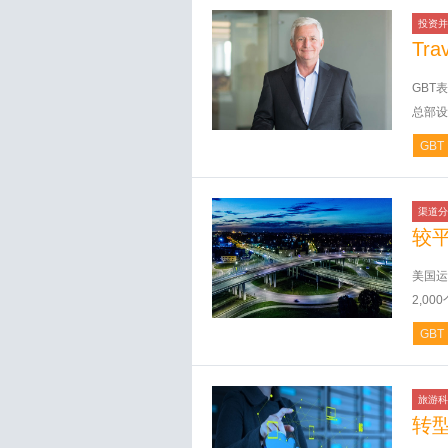
投资并
Trav
GBT表
总部设
GBT
渠道分
较
美国运
2,0
GBT
旅游科
转