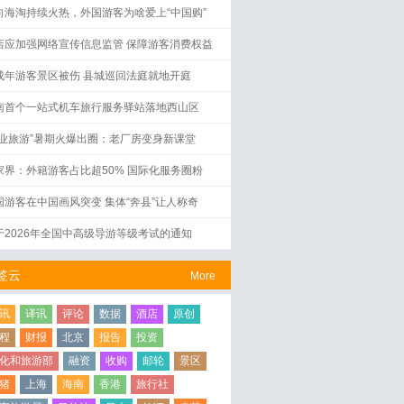
向海淘持续火热，外国游客为啥爱上“中国购”
店应加强网络宣传信息监管 保障游客消费权益
成年游客景区被伤 县城巡回法庭就地开庭
南首个一站式机车旅行服务驿站落地西山区
工业旅游”暑期火爆出圈：老厂房变身新课堂
家界：外籍游客占比超50% 国际化服务圈粉
国游客在中国画风突变 集体“奔县”让人称奇
于2026年全国中高级导游等级考试的通知
签云
More
讯
译讯
评论
数据
酒店
原创
程
财报
北京
报告
投资
化和旅游部
融资
收购
邮轮
景区
猪
上海
海南
香港
旅行社