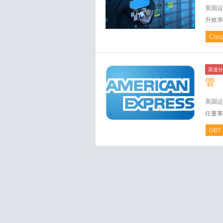
美国运
升效率
Cou
渠道分
管
美国运
任董事会
GBT