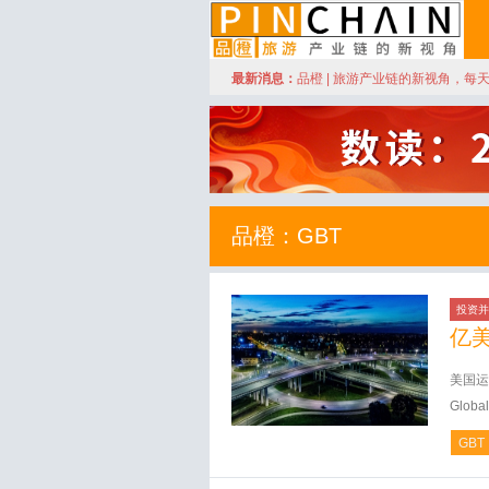
订阅
最新消息：
品橙 | 旅游产业链的新视角，每
品橙旅游
品橙：GBT
投资并
亿
美国运通
Global
GBT