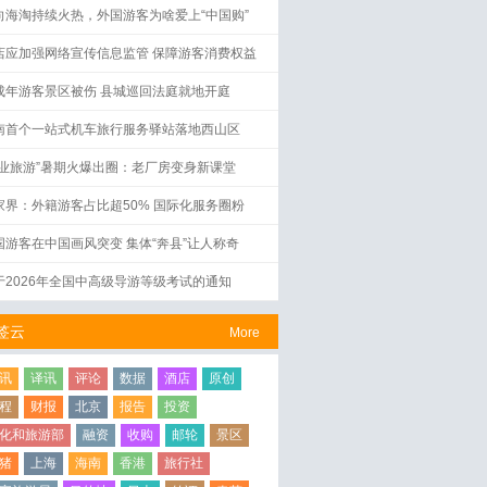
向海淘持续火热，外国游客为啥爱上“中国购”
店应加强网络宣传信息监管 保障游客消费权益
成年游客景区被伤 县城巡回法庭就地开庭
南首个一站式机车旅行服务驿站落地西山区
工业旅游”暑期火爆出圈：老厂房变身新课堂
家界：外籍游客占比超50% 国际化服务圈粉
国游客在中国画风突变 集体“奔县”让人称奇
于2026年全国中高级导游等级考试的通知
签云
More
讯
译讯
评论
数据
酒店
原创
程
财报
北京
报告
投资
化和旅游部
融资
收购
邮轮
景区
猪
上海
海南
香港
旅行社