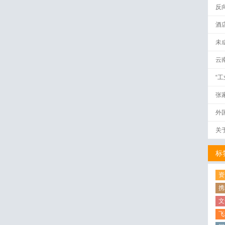
反
酒
未
云
“
张
外
关
标
资
携
文
飞