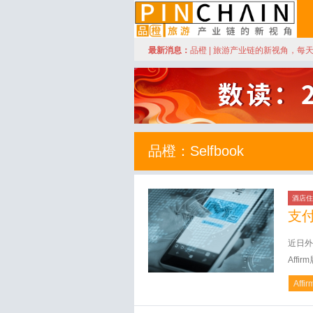
订阅
最新消息：
品橙 | 旅游产业链的新视角，每
品橙旅游
品橙：Selfbook
酒店住
支
近日外
Aff
Affir