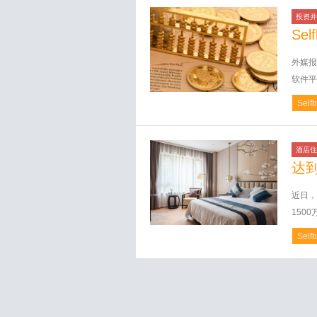
投资并
Sel
外媒报
软件平
Self
酒店住
达到
近日，
150
Self