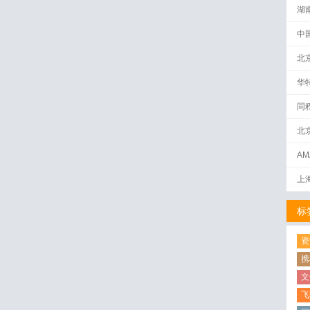
湖
中
北
华
同
北
AM
下
上
标
资
携
文
飞