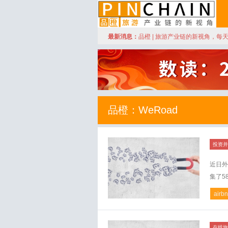
订阅
最新消息：
品橙 | 旅游产业链的新视角，每
品橙旅游
品橙：WeRoad
投资并
近日外
集了5
airb
在线旅