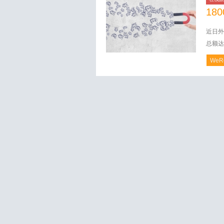
18
近日外
总额达
WeR