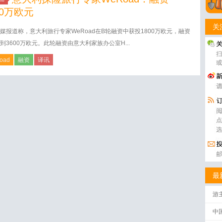
00万欧元
关
媒报道称，意大利旅行专家WeRoad在B轮融资中获投1800万欧元，融资
到3600万欧元。此轮融资由意大利家族办公室H...
oad
融资
译讯
最
游
中