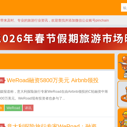
天带来及时、专业的旅游行业资讯，欢迎查找并添加微信公众账号pinchain
WeRoad融资5800万美元 Airbnb领投
购
媒报道称，意大利探险旅行专家WeRoad在由Airbnb领投的C轮融资中筹
800万美元。WeRoad现有投资者也参与了...
nb
WeRoad
译讯
意大利探险旅行专家WeRoad：融资
游