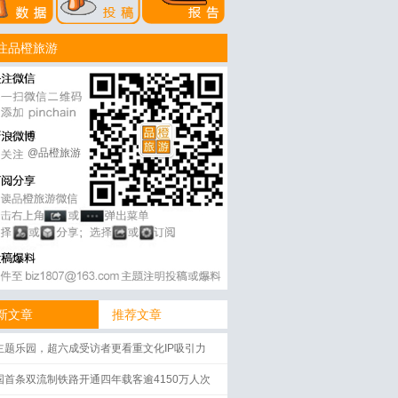
注品橙旅游
@品橙旅游
新文章
推荐文章
主题乐园，超六成受访者更看重文化IP吸引力
国首条双流制铁路开通四年载客逾4150万人次