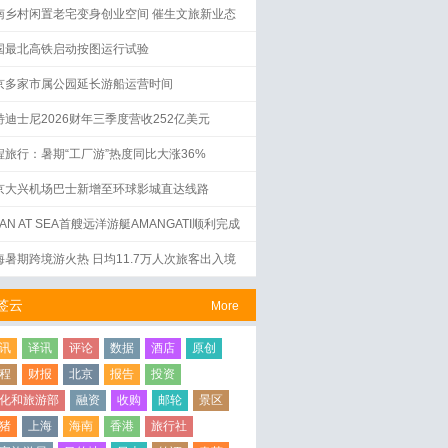
南乡村闲置老宅变身创业空间 催生文旅新业态
国最北高铁启动按图运行试验
京多家市属公园延长游船运营时间
特迪士尼2026财年三季度营收252亿美元
程旅行：暑期“工厂游”热度同比大涨36%
京大兴机场巴士新增至环球影城直达线路
AN AT SEA首艘远洋游艇AMANGATI顺利完成
水仪式
海暑期跨境游火热 日均11.7万人次旅客出入境
签云
More
讯
译讯
评论
数据
酒店
原创
程
财报
北京
报告
投资
化和旅游部
融资
收购
邮轮
景区
猪
上海
海南
香港
旅行社