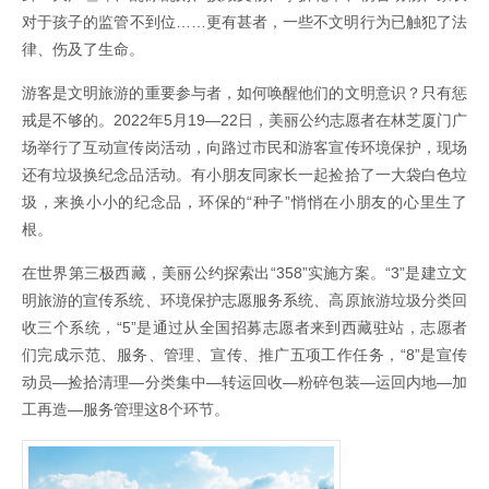
对于孩子的监管不到位……更有甚者，一些不文明行为已触犯了法
律、伤及了生命。
游客是文明旅游的重要参与者，如何唤醒他们的文明意识？只有惩
戒是不够的。2022年5月19—22日，美丽公约志愿者在林芝厦门广
场举行了互动宣传岗活动，向路过市民和游客宣传环境保护，现场
还有垃圾换纪念品活动。有小朋友同家长一起捡拾了一大袋白色垃
圾，来换小小的纪念品，环保的“种子”悄悄在小朋友的心里生了
根。
在世界第三极西藏，美丽公约探索出“358”实施方案。“3”是建立文
明旅游的宣传系统、环境保护志愿服务系统、高原旅游垃圾分类回
收三个系统，“5”是通过从全国招募志愿者来到西藏驻站，志愿者
们完成示范、服务、管理、宣传、推广五项工作任务，“8”是宣传
动员—捡拾清理—分类集中—转运回收—粉碎包装—运回内地—加
工再造—服务管理这8个环节。