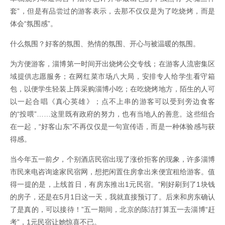
套”，但是有品尝过的游客表示，去那不仅仅是为了吃烧烤，而是
体会“氛围感”。
什么氛围？好客的氛围、热情的氛围、开心与被温暖的氛围。
为方便游客，淄博第一时间开出烧烤公交专线；在游客人流密集区
域提供志愿服务；在网红菜市场八大局，安排专人给学生看守箱
包，以便学生轻装上阵采购淄博小吃；在吃烧烤地方，陌生的人可
以一起合唱《真心英雄》；点不上串的游客可以受到旁边食客
的“投喂”……这里既有政府的努力，也有当地人的善意。这些组合
在一起，“好客山东”不再仅仅是一句宣传语，而是一种体验感与获
得感。
当今年五一前夕，个别酒店民宿出现了涨价拒客的现象，许多淄博
市民来电咨询途家民宿网，想把闲置住房拿出来便宜租给游客。值
得一提的是，上线首日，有房东推出1元民宿。“刚好刷到了1块钱
的房子，还是在5月1日这一天，我就直接预订了。后来和房东确认
了是真的，可以接待！”五一期间，北京的陈洁打算五一去淄博“赶
考”，1元民宿让她惊喜不已。