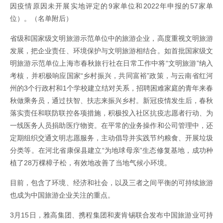
因疫情原因未开展实地评定的9家单位和2022年申报的57家单
位）。（名单附后）
省级和国家级文明旅游示范单位中的旅游企业，高度重视文明旅游
发展，把企业责任、环境保护与文明旅游相结合。如首批国家级文
明旅游示范单位上海市春秋旅行社在日常工作中将“文明旅游”纳入
考核，并积极响应国家“乡村振兴，共同富裕”政策，与云南省红河
州的3个行政村和1个学校建立结对关系，招聘困难家庭的青年来春
秋做乘务员，通过扶智、扶志来振兴乡村。新冠疫情发生后，春秋
落实责任和联防联控各项措施，积极投入社区抗疫志愿者行动、为
一线医务人员捐助医疗物资。在平常的业务操作和公司管理中，还
定期组织交通文明志愿服务，主动倡导并实践节约粮食、开展垃圾
分类等。在河北省康保县建立“为地球母亲”生态修复基地，成功种
植了28万棵樟子松，有效地改善了当地气候小环境。
目前，包含了环境、经济和社会，以及三者之间平衡的可持续旅游
也成为中国旅游企业关注的重点。
3月15日，雅高集团、携程集团和麦肯锡联合发布中国旅游业可持