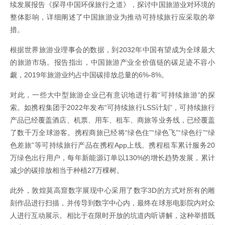
续发展报告《探寻中国环保旅行之道》，探讨中国旅游业对环境的
整体影响，详细阐述了中国旅游业为推动可持续旅行应采取的举
措。
根据世界旅游业理事会的数据，到2032年中国有望成为全球最大
的旅游市场。报告指出，中国旅游产业全价值链的碳足迹不容小
觑，2019年旅游业约占中国碳排放总量的6%-8%。
对此，一些大中型旅游企业已有意识地进行着“可持续旅游”的探
索。如携程集团于2022年发布“可持续旅行LSS计划”，可持续旅行
产品已经覆盖酒店、机票、用车、租车、商旅等业务线，已经覆盖
了数千万全球游客。携程商旅已经将“绿色住”“绿色飞”“绿色行”“绿
色差旅”等可持续旅行产品在携程App上线。携程租车累计服务20
万绿色出行用户，每年新能源订单以130%的增长趋势发展，累计
减少的碳排放相当于种植27万棵树。
此外，敦煌莫高窟数字展现中心采用了数字3D的方式对所有的雕
刻作品进行扫描，并传导到数字中心内，最终在球形电影院内对众
人进行互动展示。相比于在限时开放的坑道内听讲解，这种举措既