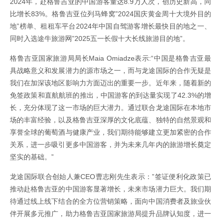
2024年，赴格鲁吉亚的中国游客量达8.9万人次，创历史新高，同
比增长83%。格鲁吉亚位列马蜂窝”2024国庆黄金周十大境外目的
地”榜单、租租车平台2024年中国自驾游客增长最快目的地之一、
同时入选途牛旅游网”2025五一长假十大长线旅游目的地”。
格鲁吉亚国家旅游局局长Maia Omiadze表示:“中国是格鲁吉亚最
具战略意义和发展潜力的源市场之一，而与龙途国际的合作无疑是
我们在加深该地区影响力方面迈出的重要一步。近年来，随着新的
免签政策和直航航班的推出，中国游客的到达量实现了42.3%的增
长，充分体现了这一市场的巨大潜力。通过联合龙途国际在本地市
场的丰富经验，以及格鲁吉亚深厚的文化底蕴、独特的自然景观和
享誉全球的葡萄酒与健康产业，我们期待能够建立更加紧密的合作
关系，进一步吸引更多中国游客，并为未来几年内的旅游增长奠定
坚实的基础。”
龙途国际联合创始人兼CEO曹志刚先生表示：”签证便利化政策已
推动赴格鲁吉亚的中国游客显著增长，未来市场潜力巨大。我们期
待通过线上线下结合的全方位营销策略，面向中国消费者及旅业伙
伴开展多元推广，助力格鲁吉亚国家旅游局提升品牌认知度，进一