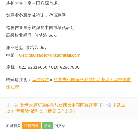
步扩大并丰富中国客源市场。”
如需业务联络或咨询，敬请联系：
格鲁吉亚国家旅游局中国市场代表处
高级旅业经理 何梦婷 Suki
旅业总监 蔡培芳 Joy
电邮：
GeorgiaTrade@dragontrail.com
座机：021-52316660 / 010-62667530
转载请注明：
品橙旅游
»
格鲁吉亚国家旅游局任命龙途为其中国市
场代理
上一篇
梵世杰履新法航荷航集团大中国区总经理
下一篇
申遗成
功！“西夏陵”被列入《世界遗产名录》
浏览有关
格鲁吉亚
资讯
的文章