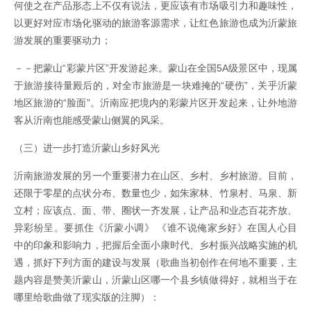
何使之在产品形态上不仅有说法，更应该有市场吸引力和趣味性，
以更好对应市场化驱动的旅游客源需求，让红色旅游也成为沂蒙旅
游发展的重要驱动力；
－－把蒙山“彩蒙片区”开发游起来。蒙山在全国5A级景区中，现属
于旅游接待量殿后的，对全市旅游是一块难掩的“硬伤”，关乎沂蒙
地区旅游的“脸面”。沂南应把境内的彩蒙片区开发起来，让外地游
客从沂南也能感受蒙山侧翼的风采。
（三）进一步打造沂蒙山乡好风光
沂南旅游发展的另一个重要潜力在山区、乡村、乡村旅游。目前，
还限于零星的点状分布、数量也少，如朱家林、竹泉村、马泉、新
立村；应该点、面、带、圈状一齐发展，让产品和业态百花齐放、
异彩纷呈。要抓住《沂蒙小调》 《谁不说俺家乡好》在国人心目
中的印象和影响力，把握后全面小康时代、乡村振兴战略实施的机
遇，抓好下列方面的建设与发展（歌曲当初创作在何地不重要，主
题内容是赞美沂蒙山，沂蒙山区哪一个县乡镇做得好，就相当于在
哪里给歌曲做了现实版的注脚）：