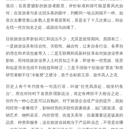
项目；在喜爱摄影的旅游者眼里，评价标准则很可能是看风光如
何；在首游者与多次回头客的眼中，判断同一地点则很不一样。如
首次去攀登黄山多数人是奔着迎客松，若是去了十几次黄山，则会
去找一些次知名之处，或就信马由缰了。
目前旅游业界新创词汇和说法不少，尤其是疫情期间。原因有三：
一是旅游业具有综合性、关联性、融合性，让来自各行业、各界别
的理念和术语也被带入；二是互联网和高新科技革命对旅游业带来
影响，而传统旅游业界人士对其知之不多，即使有一些荒诞、怪异
和似是而非也得不到批驳和矫正；三是不排除个别旅游“票友”和类
研究者耐不住“冷板凳”之硬冷，急于去标新立异、故作高人之语。
历史上有个年代曾有一句流行语，叫做“任凭风浪起，稳坐钓鱼
台”。用在对待时下各类所谓新说法，肯定有榫卯不大相合之处，
但作为一种心态是可以自勉的。对于旅游企业或产业的提升，就如
同经营一家餐馆子，影响经营的关联性因素很多，如门面装潢、促
销艺术、物料采买、内控管理、街道关系等，但最重要还是饭菜的
品质、种类和服务；这在旅游业就相当于产品和业态，不管是在哪