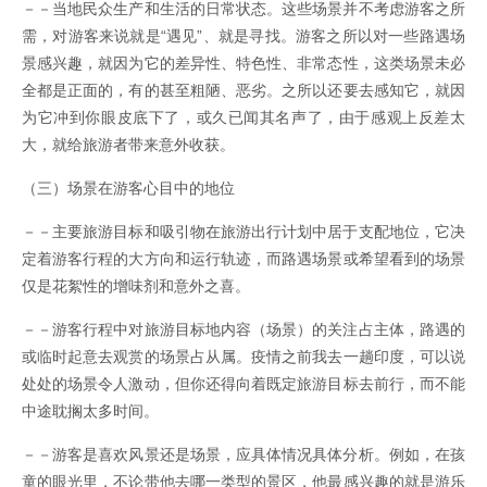
－－当地民众生产和生活的日常状态。这些场景并不考虑游客之所
需，对游客来说就是“遇见”、就是寻找。游客之所以对一些路遇场
景感兴趣，就因为它的差异性、特色性、非常态性，这类场景未必
全都是正面的，有的甚至粗陋、恶劣。之所以还要去感知它，就因
为它冲到你眼皮底下了，或久已闻其名声了，由于感观上反差太
大，就给旅游者带来意外收获。
（三）场景在游客心目中的地位
－－主要旅游目标和吸引物在旅游出行计划中居于支配地位，它决
定着游客行程的大方向和运行轨迹，而路遇场景或希望看到的场景
仅是花絮性的增味剂和意外之喜。
－－游客行程中对旅游目标地内容（场景）的关注占主体，路遇的
或临时起意去观赏的场景占从属。疫情之前我去一趟印度，可以说
处处的场景令人激动，但你还得向着既定旅游目标去前行，而不能
中途耽搁太多时间。
－－游客是喜欢风景还是场景，应具体情况具体分析。例如，在孩
童的眼光里，不论带他去哪一类型的景区，他最感兴趣的就是游乐