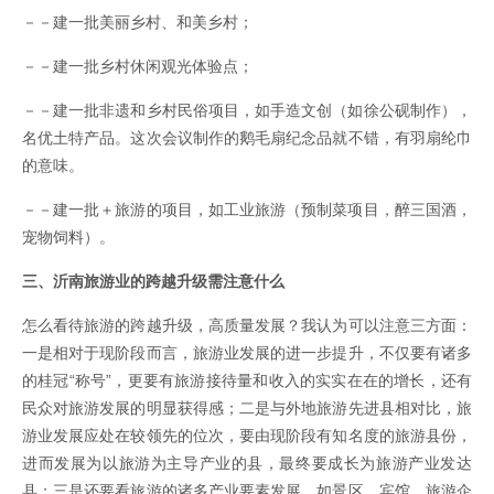
－－建一批美丽乡村、和美乡村；
－－建一批乡村休闲观光体验点；
－－建一批非遗和乡村民俗项目，如手造文创（如徐公砚制作），
名优土特产品。这次会议制作的鹅毛扇纪念品就不错，有羽扇纶巾
的意味。
－－建一批＋旅游的项目，如工业旅游（预制菜项目，醉三国酒，
宠物饲料）。
三、沂南旅游业的跨越升级需注意什么
怎么看待旅游的跨越升级，高质量发展？我认为可以注意三方面：
一是相对于现阶段而言，旅游业发展的进一步提升，不仅要有诸多
的桂冠“称号”，更要有旅游接待量和收入的实实在在的增长，还有
民众对旅游发展的明显获得感；二是与外地旅游先进县相对比，旅
游业发展应处在较领先的位次，要由现阶段有知名度的旅游县份，
进而发展为以旅游为主导产业的县，最终要成长为旅游产业发达
县；三是还要看旅游的诸多产业要素发展，如景区、宾馆、旅游企