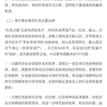
源，带动省内外、海内外客源关注沂南，进而更大量地激发和赢得
客源。
（二）努力整合擦亮红色沂蒙品牌
“红色沂蒙”已是响亮的名片，对内涉及两项产品：红色，蒙山。沂
南红色旅游有很高的知名度，多数人都知道沂蒙山区，应争取使之
成为仅次于“革命圣地”的红色旅游地。就山岳景观而论，蒙山是仅
次于泰山（世界双遗产），又已有5A名号，应该设法把“彩蒙片
区”搞好，成为旅游推荐之地。今后要考虑解决好3个问题：
－－沂蒙经济在全国老区名列前茅，原因之一肯定有红色精神的加
持。因此，既要研究和论证沂南红色旅游的地位和特征，更要回答
红色精神、红色旅游如何融合当地经济发展，有说服力地阐明以何
种方式和载体助力经济发展，这类经验正是政治上和行业里所最需
要的；
－－沂南红色旅游纪念地、纪念物、纪念精神说起来颇多，但也存
在分布稀疏的客观现实，应进一步研究如何统筹、粘合的问题，如