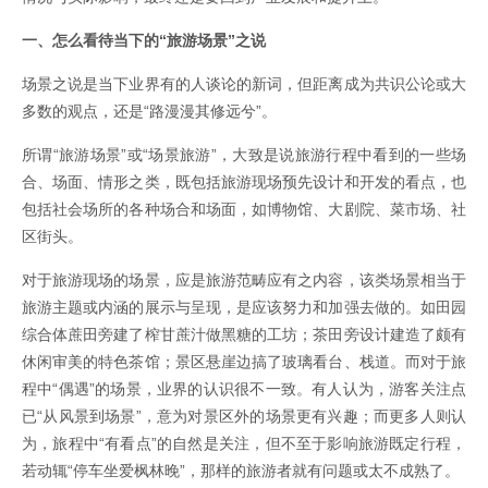
一、怎么看待当下的“旅游场景”之说
场景之说是当下业界有的人谈论的新词，但距离成为共识公论或大
多数的观点，还是“路漫漫其修远兮”。
所谓“旅游场景”或“场景旅游”，大致是说旅游行程中看到的一些场
合、场面、情形之类，既包括旅游现场预先设计和开发的看点，也
包括社会场所的各种场合和场面，如博物馆、大剧院、菜市场、社
区街头。
对于旅游现场的场景，应是旅游范畴应有之内容，该类场景相当于
旅游主题或内涵的展示与呈现，是应该努力和加强去做的。如田园
综合体蔗田旁建了榨甘蔗汁做黑糖的工坊；茶田旁设计建造了颇有
休闲审美的特色茶馆；景区悬崖边搞了玻璃看台、栈道。而对于旅
程中“偶遇”的场景，业界的认识很不一致。有人认为，游客关注点
已“从风景到场景”，意为对景区外的场景更有兴趣；而更多人则认
为，旅程中“有看点”的自然是关注，但不至于影响旅游既定行程，
若动辄“停车坐爱枫林晚”，那样的旅游者就有问题或太不成熟了。