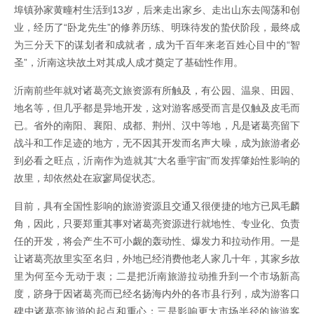
埠镇孙家黄疃村生活到13岁，后来走出家乡、走出山东去闯荡和创
业，经历了“卧龙先生”的修养历练、明珠待发的蛰伏阶段，最终成
为三分天下的谋划者和成就者，成为千百年来老百姓心目中的“智
圣”，沂南这块故土对其成人成才奠定了基础性作用。
沂南前些年就对诸葛亮文旅资源有所触及，有公园、温泉、田园、
地名等，但几乎都是异地开发，这对游客感受而言是仅触及皮毛而
已。省外的南阳、襄阳、成都、荆州、汉中等地，凡是诸葛亮留下
战斗和工作足迹的地方，无不因其开发而名声大噪，成为旅游者必
到必看之旺点，沂南作为造就其“大名垂宇宙”而发挥肇始性影响的
故里，却依然处在寂寥局促状态。
目前，具有全国性影响的旅游资源且交通又很便捷的地方已凤毛麟
角，因此，只要郑重其事对诸葛亮资源进行就地性、专业化、负责
任的开发，将会产生不可小觑的轰动性、爆发力和拉动作用。一是
让诸葛亮故里实至名归，外地已经消费他老人家几十年，其家乡故
里为何至今无动于衷；二是把沂南旅游拉动推升到一个市场新高
度，跻身于因诸葛亮而已经名扬海内外的各市县行列，成为游客口
碑中诸葛亮旅游的起点和重心；三是影响更大市场半径的旅游客