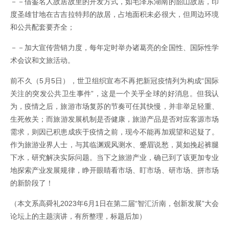
－－借鉴名人故居故里的开发方式，如毛泽东湖南的韶山故居，印
度圣雄甘地在古吉拉特邦的故居，占地面积未必很大，但周边环境
和公共配套要齐全；
－－加大宣传营销力度，每年定时举办诸葛亮的全国性、国际性学
术会议和文旅活动。
前不久（5月5日），世卫组织宣布不再把新冠疫情列为构成“国际
关注的突发公共卫生事件”，这是一个关乎全球的好消息。但我认
为，疫情之后，旅游市场复苏的节奏可任其快慢，并非举足轻重、
生死攸关；而旅游发展机制是否健康，旅游产品是否对应客源市场
需求，则因已积患成疾于疫情之前，现今不能再加观望和迟疑了。
作为旅游业界人士，与其临渊观风测水、蹙眉说愁，莫如挽起裤腿
下水，研究解决实际问题。当下之旅游产业，确已到了该更加专业
地探索产业发展规律，睁开眼睛看市场、盯市场、研市场、拼市场
的新阶段了！
（本文系高舜礼2023年6月1日在第二届“智汇沂南，创新发展”大会
论坛上的主题演讲，有所整理，标题后加）