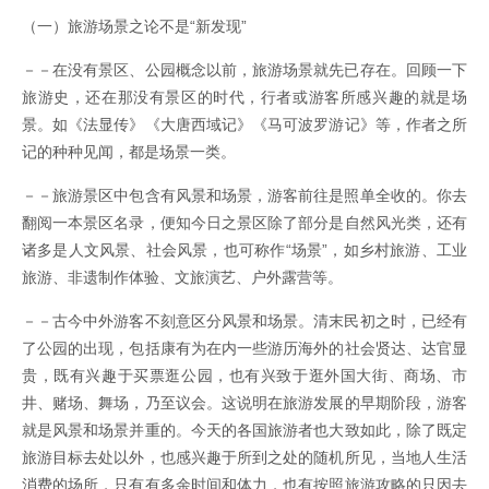
（一）旅游场景之论不是“新发现”
－－在没有景区、公园概念以前，旅游场景就先已存在。回顾一下
旅游史，还在那没有景区的时代，行者或游客所感兴趣的就是场
景。如《法显传》《大唐西域记》《马可波罗游记》等，作者之所
记的种种见闻，都是场景一类。
－－旅游景区中包含有风景和场景，游客前往是照单全收的。你去
翻阅一本景区名录，便知今日之景区除了部分是自然风光类，还有
诸多是人文风景、社会风景，也可称作“场景”，如乡村旅游、工业
旅游、非遗制作体验、文旅演艺、户外露营等。
－－古今中外游客不刻意区分风景和场景。清末民初之时，已经有
了公园的出现，包括康有为在内一些游历海外的社会贤达、达官显
贵，既有兴趣于买票逛公园，也有兴致于逛外国大街、商场、市
井、赌场、舞场，乃至议会。这说明在旅游发展的早期阶段，游客
就是风景和场景并重的。今天的各国旅游者也大致如此，除了既定
旅游目标去处以外，也感兴趣于所到之处的随机所见，当地人生活
消费的场所，只有有多余时间和体力，也有按照旅游攻略的只因去