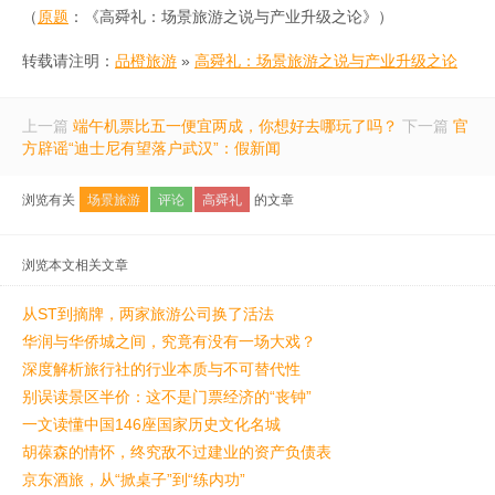
（
原题
：《高舜礼：场景旅游之说与产业升级之论》）
转载请注明：
品橙旅游
»
高舜礼：场景旅游之说与产业升级之论
上一篇
端午机票比五一便宜两成，你想好去哪玩了吗？
下一篇
官
方辟谣“迪士尼有望落户武汉”：假新闻
浏览有关
场景旅游
评论
高舜礼
的文章
浏览本文相关文章
从ST到摘牌，两家旅游公司换了活法
华润与华侨城之间，究竟有没有一场大戏？
深度解析旅行社的行业本质与不可替代性
别误读景区半价：这不是门票经济的“丧钟”
一文读懂中国146座国家历史文化名城
胡葆森的情怀，终究敌不过建业的资产负债表
京东酒旅，从“掀桌子”到“练内功”