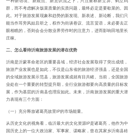
一种新语境、新观点、新意识流之下，只注重标新立异、鹤立鸡
群，而不考虑解决饭菜质量的实质问题，最终必定是要歇菜的。因
此。对于旅游发展现象和趋势的新发现、新表述、新论断，我们只
能当作耳旁风姑且听之，权作为街谈巷议、流言蜚语，未必要去正
眼相瞧的，否则会会分散业界劳作时的注意力，进而影响田地里长
庄稼。
二、怎么看待沂南旅游发展的潜在优势
沂南是沂蒙革命老区的重要县域，经济社会发展取得了突出成绩，
旅游产业发展也是如此，不仅是山东省的旅游经济强县，还是全国
的全域旅游发展示范县，旅游发展成就有目共睹。当前，全国旅游
业处在一个重要的转型提升期，全行业旅游都要向高质量的目标发
展，作为基层的沂南县也理应如此。未来，沂南旅游发展的重大潜
力表现有三个方面：
（一）充分释放诸葛亮故里IP的市场能量。
从历史文化的视角看，临沂最大的文化资源IP是诸葛亮，他作为中
国历史上的一位大政治家、军事家、谋略家，曾在其家乡沂南县砖