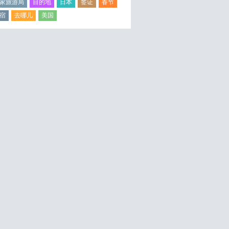
家旅游局
目的地
日本
签证
春节
宿
去哪儿
美国