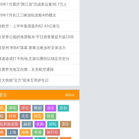
26年7月重庆“两江游”完成客运量36.7万人
026年7月长江三峡游轮发船495艘次
泰航空：上半年集团盈利62.43亿港元
京世界公园的免票账本:平日游客量提升超10倍
夏原州“村BA”落幕 赛事点燃乡村文体活力
满遗迹成打卡热地,文旅出圈何以锚定历史分
？
客携带充电宝自燃，长安航空通报
美大熊猫“宝力”迎来五周岁生日
签云
More
讯
译讯
评论
数据
酒店
原创
程
财报
北京
报告
投资
化和旅游部
融资
收购
邮轮
景区
猪
上海
海南
香港
旅行社