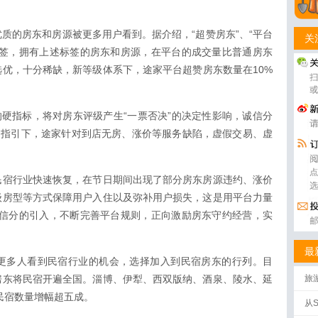
质的房东和房源被更多用户看到。据介绍，“超赞房东”、“平台
关
标签，拥有上述标签的房东和房源，在平台的成交量比普通房东
选优，十分稀缺，新等级体系下，途家平台超赞房东数量在10%
的硬指标，将对房东评级产生“一票否决”的决定性影响，诚信分
的指引下，途家针对到店无房、涨价等服务缺陷，虚假交易、虚
民宿行业快速恢复，在节日期间出现了部分房东房源违约、涨价
级房型等方式保障用户入住以及弥补用户损失，这是用平台力量
诚信分的引入，不断完善平台规则，正向激励房东守约经营，实
最
更多人看到民宿行业的机会，选择加入到民宿房东的行列。目
房东将民宿开遍全国。淄博、伊犁、西双版纳、酒泉、陵水、延
旅
批
年民宿数量增幅超五成。
从