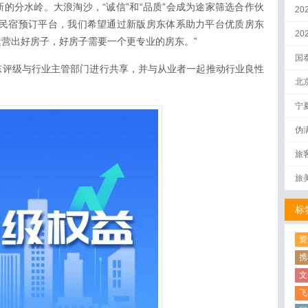
的分水岭。大浪淘沙，“诚信”和“品质”会成为途家筛选合作伙
20
的民宿预订平台，我们希望通过新版房东体系助力平台优质房东
2
营出好房子，好房子需要一个更专业的房东。”
国
东评级与行业主管部门进行共享，并与从业者一起推动行业良性
北
宁
伪
量
旅
旅
标
资
携
文
飞