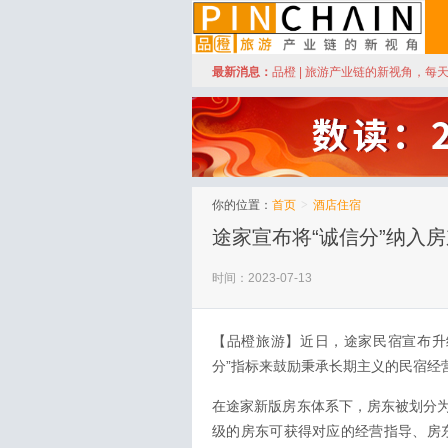
订阅
最新消息：
品橙 | 旅游产业链的新视角，每
品橙旅游
你的位置：
首页
>
酒店住宿
途家宣布将“诚信分”纳入
时间：2023-07-13
【品橙旅游】近日，途家民宿宣布升
分”指标来鼓励秉承长期主义的民宿经
在途家新版房东体系下，房东被划分
级的房东可获得对应的经营指导、房