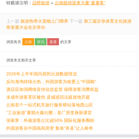
转载请注明：
品橙旅游
»
云南曲靖迎来大量“避暑客”
上一篇
旅游热带火宠物上门喂养
下一篇
第三届京张体育文化旅游
带发展大会在京举办
浏览有关
云南
资讯
避暑
的文章
浏览本文相关文章
2026年上半年国内居民出游数据情况
反向海淘持续火热，外国游客为啥爱上“中国购”
酒店应加强网络宣传信息监管 保障游客消费权益
未成年游客景区被伤 县城巡回法庭就地开庭
云南首个一站式机车旅行服务驿站落地西山区
“工业旅游”暑期火爆出圈：老厂房变身新课堂
张家界：外籍游客占比超50% 国际化服务圈粉
外国游客在中国画风突变 集体“奔县”让人称奇