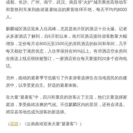
成都、长沙、广州、南宁、武汉、南昌等“火炉”城市乘坐高铁动车
和普铁列车来到曲靖避暑纳凉的乘客络绎不绝，每天平均约8000
人。
麒麟城区酒店迎来入住高峰，尤其是南片区的酒店十分火爆。记者
从多家酒店了解到，自6月初以来，南片区酒店接待游客数量大幅
增加，定价每月在800元至1500元的亲民酒店的标间和单间，几乎
每天都处于满房状态，入住率保持在95%以上。有些酒店空余房间
在推送上线后很快被预订，一家酒店前台每天要接到20多个咨询电
话。
另外，曲靖的避暑季节也吸引了许多游客选择住在当地居民的自建
房中，以享受更自主、舒适的避暑体验。
在大量“避暑客”中，四川和重庆的游客占了主流，他们主要选择家
庭游，享受曲靖凉爽的气候。不仅麒麟区内的景区，还有会泽县、
师宗县等地也成为游客的新选择。
（
原题
：《云南曲靖迎来大量“避暑客”》）