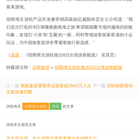
客来源地。
招商维京游轮产品开发兼营销高级副总裁陈炜芸女士介绍道：“我
们这次打造的‘8日璀璨旖旎南海之旅’希望能颠覆市场对越南的刻板
印象，发现它‘小资’和‘宝藏’的一面，同时带领游客探索香港的小众
玩法，为中国旅客提供冬季避寒旅行新选择。”
（
原题
：《招商维京游轮推出8日出境游新航线》 吴其芸）
转载请注明：
品橙旅游
»
招商维京游轮推出8日出境游新航线
上一篇
南航集团暑期承运旅客超2600万人次
下一篇
供给创新推动
文旅加速回暖
浏览有关
招商维京游轮
资讯
的文章
浏览本文相关文章
游主题乐园，超六成受访者更看重文化IP吸引力