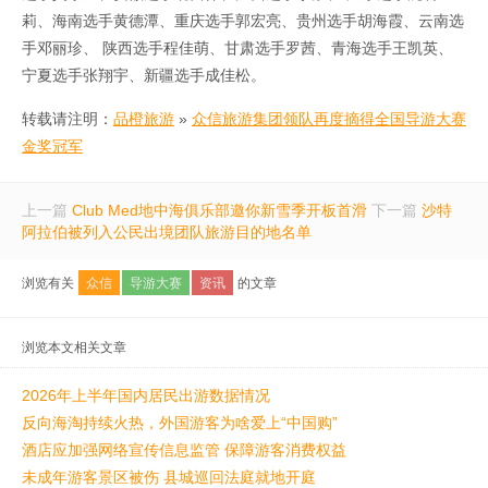
莉、海南选手黄德潭、重庆选手郭宏亮、贵州选手胡海霞、云南选
手邓丽珍、 陕西选手程佳萌、甘肃选手罗茜、青海选手王凯英、
宁夏选手张翔宇、新疆选手成佳松。
转载请注明：
品橙旅游
»
众信旅游集团领队再度摘得全国导游大赛
金奖冠军
上一篇
Club Med地中海俱乐部邀你新雪季开板首滑
下一篇
沙特
阿拉伯被列入公民出境团队旅游目的地名单
浏览有关
众信
导游大赛
资讯
的文章
浏览本文相关文章
2026年上半年国内居民出游数据情况
反向海淘持续火热，外国游客为啥爱上“中国购”
酒店应加强网络宣传信息监管 保障游客消费权益
未成年游客景区被伤 县城巡回法庭就地开庭