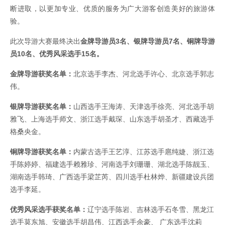
断进取，以更加专业、优质的服务为广大游客创造美好的旅游体
验。
此次导游大赛最终决出
金牌导游员3名、银牌导游员7名、铜牌导游
员10名、优秀风采选手15名。
金牌导游获奖名单：
北京选手李杰、河北选手许心、北京选手郭志
伟。
银牌导游获奖名单：
山西选手王海涛、天津选手徐亮、河北选手胡
雅飞、上海选手师文、浙江选手戴琛、山东选手胡圣才、西藏选手
格桑央金。
铜牌导游获奖名单：
内蒙古选手王艺淳、江苏选手扈纯婕、浙江选
手陈婷婷、福建选手赖雅珍、河南选手刘珊珊、湖北选手陈靓玉、
湖南选手韩琦、广西选手梁芷芮、四川选手杜林烨、新疆建设兵团
选手李延。
优秀风采选手获奖名单：
辽宁选手陈岩、吉林选手石冬雪、黑龙江
选手莫东旭、安徽选手胡昌伟、江西选手余豪、 广东选手沈莉