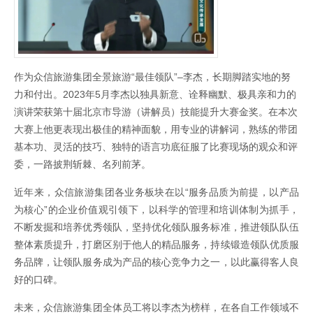
作为众信旅游集团全景旅游“最佳领队”–李杰，长期脚踏实地的努
力和付出。2023年5月李杰以独具新意、诠释幽默、极具亲和力的
演讲荣获第十届北京市导游（讲解员）技能提升大赛金奖。在本次
大赛上他更表现出极佳的精神面貌，用专业的讲解词，熟练的带团
基本功、灵活的技巧、独特的语言功底征服了比赛现场的观众和评
委，一路披荆斩棘、名列前茅。
近年来，众信旅游集团各业务板块在以“服务品质为前提，以产品
为核心”的企业价值观引领下，以科学的管理和培训体制为抓手，
不断发掘和培养优秀领队，坚持优化领队服务标准，推进领队队伍
整体素质提升，打磨区别于他人的精品服务，持续锻造领队优质服
务品牌，让领队服务成为产品的核心竞争力之一，以此赢得客人良
好的口碑。
未来，众信旅游集团全体员工将以李杰为榜样，在各自工作领域不