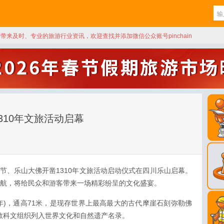
天带来及时、专业的旅游行业资讯，欢迎查找并添加微信公众账号pinchain
310年文旅活动启幕
化节、乐山大佛开凿1310年文旅活动启动仪式在四川乐山启幕。
次启航，将给民众和游客带来一场精彩纷呈的文化盛宴。
3年)，通高71米，是现存世界上最高最大的古代摩崖石刻弥勒佛
国教科文组织列入世界文化和自然遗产名录。