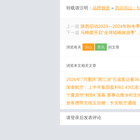
转载请注明：
品橙旅游
»
四川乐山：纪
上一篇
陕西启动2023—2024年秋冬
下一篇
马蜂窝开启“全球错峰旅游季”，
浏览有关
乐山
资讯
的文章
浏览本文相关文章
2026年7月重庆“两江游”完成客运量36
国泰航空：上半年集团盈利62.43亿港
宁夏原州“村BA”落幕 赛事点燃乡村文
旅客携带充电宝自燃，长安航空通报
请登录后发表评论