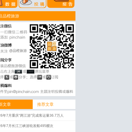
注品橙旅游
@品橙旅游
新文章
推荐文章
26年7月重庆“两江游”完成客运量36.7万人
026年7月长江三峡游轮发船495艘次