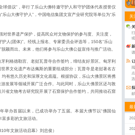
全球倡议”，举行了乐山大佛特邀守护人和守护团体代表授誉仪
“乐山大佛守护人”，中国电信集团文宣产业研究院等单位为“乐
关
为加强对世界遗产保护，提高民众对文物保护的参与度、关注度，
护人(团体)”。经线上报名、专家委员会评选等，150名“乐山
团体”脱颖而出。未来，他们将参与乐山大佛公益宣传与推广活动。
匈牙利格德勒宫、老挝瓦普寺合作签约，缔结友好景区。匈牙利
利世界文化遗产布达佩斯的重要组成部分；瓦普寺是老挝著名古
录，均有悠久历史和深厚文化底蕴。根据协议，乐山大佛景区将携
旅游发展等领城开展广泛合作。与此同时，乐山大佛景区还与敦
四川省文物考古研究院开展了石窟保护合作签约，共同推动石窟
最
4年举办首届以来，已成功举办了五届。本届大佛节以“佛国仙
丰富多彩的文旅活动。
20
2
310年文旅活动启幕》刘忠俊）