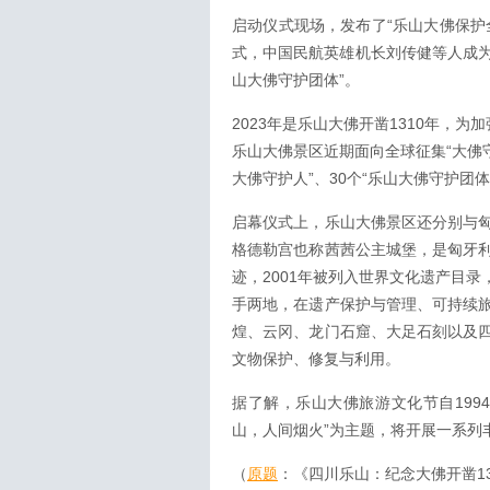
启动仪式现场，发布了“乐山大佛保护
式，中国民航英雄机长刘传健等人成为
山大佛守护团体”。
2023年是乐山大佛开凿1310年，
乐山大佛景区近期面向全球征集“大佛守
大佛守护人”、30个“乐山大佛守护
启幕仪式上，乐山大佛景区还分别与
格德勒宫也称茜茜公主城堡，是匈牙
迹，2001年被列入世界文化遗产目
手两地，在遗产保护与管理、可持续
煌、云冈、龙门石窟、大足石刻以及
文物保护、修复与利用。
据了解，乐山大佛旅游文化节自199
山，人间烟火”为主题，将开展一系列
（
原题
：《四川乐山：纪念大佛开凿1