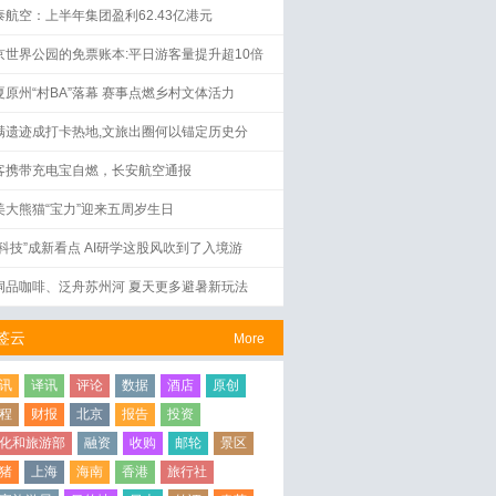
泰航空：上半年集团盈利62.43亿港元
京世界公园的免票账本:平日游客量提升超10倍
夏原州“村BA”落幕 赛事点燃乡村文体活力
满遗迹成打卡热地,文旅出圈何以锚定历史分
？
客携带充电宝自燃，长安航空通报
美大熊猫“宝力”迎来五周岁生日
好科技”成新看点 AI研学这股风吹到了入境游
洞品咖啡、泛舟苏州河 夏天更多避暑新玩法
签云
More
讯
译讯
评论
数据
酒店
原创
程
财报
北京
报告
投资
化和旅游部
融资
收购
邮轮
景区
猪
上海
海南
香港
旅行社