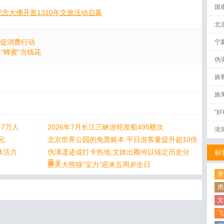
国
念大佛开凿1310年文旅活动启幕
北
季促消费行动
宁
“蜂蜜”当钱花
伪
量
旅
旅
“
.7万人
2026年7月长江三峡游轮发船495艘次
溶
元
北京世界公园的免票账本:平日游客量提升超10倍
体活力
伪满遗迹成打卡热地,文旅出圈何以锚定历史分
标
量？
旅美大熊猫“宝力”迎来五周岁生日
资
携
文
飞