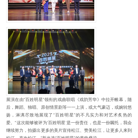
展演在由“百姓明星”领衔的戏曲联唱《戏韵芳华》中拉开帷幕，随
后，舞蹈、独唱、原创情景剧等一一上演，或大气豪迈，或婉转悠
扬，淋漓尽致地展现了“百姓明星”的不凡实力和对艺术炙热的
爱。“这次能够被评为‘百姓明星’是一份责任，也是一份嘱托，我会
继续努力，拍摄出更多的美片宣传松江、赞美松江，让更多人来到
松江、喜欢松江。”新当选“百姓明星”的黄申彝说。