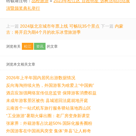
转载请注明：
品橙旅游
»
2023年松江区“百姓明星”选树活动总结展
演暨颁奖典礼举行
上一篇
2024版北京城市年票上线 可畅玩35个景点
下一篇
内蒙
古：将开启为期4个月的欢乐冰雪旅游季
浏览有关
松江
资讯
的文章
浏览本文相关文章
2026年上半年国内居民出游数据情况
反向海淘持续火热，外国游客为啥爱上“中国购”
酒店应加强网络宣传信息监管 保障游客消费权益
未成年游客景区被伤 县城巡回法庭就地开庭
云南首个一站式机车旅行服务驿站落地西山区
“工业旅游”暑期火爆出圈：老厂房变身新课堂
张家界：外籍游客占比超50% 国际化服务圈粉
外国游客在中国画风突变 集体“奔县”让人称奇