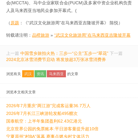
会(MCCTA)、马中企业家联合会(PUCM)及多家中资企业机构负责
人及马来西亚当地民众参加开幕式。(
（
原题
：《“武汉文化旅游周”在马来西亚吉隆坡开幕》 陈悦）
转载请注明：
品橙旅游
»
“武汉文化旅游周”在马来西亚吉隆坡开幕
上一篇
中国雪乡旅拍火热：三步一“公主”五步一“翠花”
下一篇
2024北京冰雪消费节启动 将发放超3万张冰雪消费券
浏览有关
武汉
资讯
马来西亚
的文章
浏览本文相关文章
2026年7月重庆“两江游”完成客运量36.7万人
2026年7月长江三峡游轮发船495艘次
国泰航空：上半年集团盈利62.43亿港元
北京世界公园的免票账本:平日游客量提升超10倍
宁夏原州“村BA”落幕 赛事点燃乡村文体活力