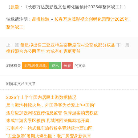
（
原题
：《长春万达茂影视文创孵化园预计2025年整体竣工》）
转载请注明：
品橙旅游
»
长春万达茂影视文创孵化园预计2025年
整体竣工
上一篇
复星拟出售三亚亚特兰蒂斯度假村全部或部分权益
下一篇
携程混合办公两周年 六成有娃家庭受益
浏览有关
影视孵化基地
资讯
长春
的文章
浏览本文相关文章
2026年上半年国内居民出游数据情况
反向海淘持续火热，外国游客为啥爱上“中国购”
酒店应加强网络宣传信息监管 保障游客消费权益
未成年游客景区被伤 县城巡回法庭就地开庭
云南首个一站式机车旅行服务驿站落地西山区
“工业旅游”暑期火爆出圈：老厂房变身新课堂