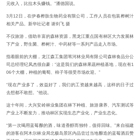
元收入，比拉木头赚钱。”潘德国说。
3月12日，在伊春桦肽生物药业有限公司，工作人员在包装桦树汁
相关产品。新华社记者 谢剑飞 摄
不仅旅游，借助丰富的森林资源，黑龙江重点国有林区大力发展林
下产业，野生菌、桦树汁、中药材等一系列产品走入市场。
指着眼前的大棚，龙江森工集团苇河林业局有限公司森林食品分公
司总经理纪凤杰很自豪：“这是我们的森林果蔬种植基地，现在有1
06个大棚，种植的葡萄、柿子等很受市场欢迎。”
“现在产业多了，效益好了，我们的工资越来越高，这样的日子过
去想都不敢想。”他说。
这十年间，大兴安岭林业集团在林下种植、旅游康养、汽车测试等
产业上不断发力，推动林区实现生态产业化，产业生态化。
“第一次喝用蓝莓酿的酒，味道香醇而独特，值得回味。”来自福建
的游客在阿木尔林业局北极岛景区内品尝过当地酿造的蓝莓酒后赞