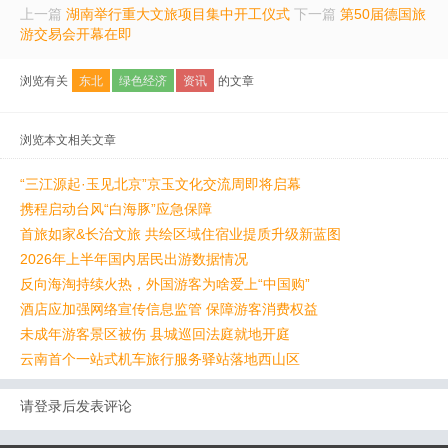
上一篇
湖南举行重大文旅项目集中开工仪式
下一篇
第50届德国旅
游交易会开幕在即
浏览有关
东北
绿色经济
资讯
的文章
浏览本文相关文章
“三江源起·玉见北京”京玉文化交流周即将启幕
携程启动台风“白海豚”应急保障
首旅如家&长治文旅 共绘区域住宿业提质升级新蓝图
2026年上半年国内居民出游数据情况
反向海淘持续火热，外国游客为啥爱上“中国购”
酒店应加强网络宣传信息监管 保障游客消费权益
未成年游客景区被伤 县城巡回法庭就地开庭
云南首个一站式机车旅行服务驿站落地西山区
请登录后发表评论