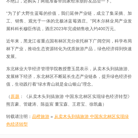
不绝口，还购买了两瓶准备带回家给亲朋好友品尝一下。
“为了扩大野生蓝莓的价值，我们延伸产业链，成立了集采摘、加
工、销售、观光于一体的北极冰蓝莓酒庄。”阿木尔林业局产业发
展科科长穆臣伟说，酒庄2023年完成销售收入约400万元。
近年来，黑龙江省重点国有林区充分依托林下广阔空间，科学布局
林下产业，推动生态资源转化为优质旅游产品，绿色经济得到快速
发展。
东北林业大学经济管理学院教授曹玉昆表示，从卖木头到搞旅游、
发展林下经济，东北林区不断延长生态产业链条，提升绿色经济价
值，生动践行着“绿水青山就是金山银山”理念。
（
原题
：《从卖木头到搞旅游 中国东北林区实现绿色经济转型》
熊言豪、管建涛、陈益宸 董宝森、王君宝、徐凯鑫）
转载请注明：
品橙旅游
»
从卖木头到搞旅游 中国东北林区实现绿
色经济转型