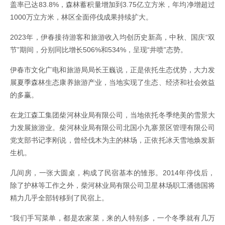
盖率已达83.8%，森林蓄积量增加到3.75亿立方米，年均净增超过
1000万立方米，林区全面停伐成果持续扩大。
2023年，伊春接待游客和旅游收入均创历史新高，中秋、国庆“双
节”期间，分别同比增长506%和534%，呈现“井喷”态势。
伊春市文化广电和旅游局局长王巍说，正是依托生态优势，大力发
展夏季森林生态康养旅游产业，当地实现了生态、经济和社会效益
的多赢。
在龙江森工集团柴河林业局有限公司，当地依托冬季绝美的雪景大
力发展旅游业。柴河林业局有限公司北国小九寨景区管理有限公司
党支部书记李刚说，曾经伐木为主的林场，正依托冰天雪地焕发新
生机。
几间房，一张大圆桌，构成了民宿基本的雏形。2014年停伐后，
除了护林等工作之外，柴河林业局有限公司卫星林场职工潘德国将
精力几乎全部转移到了民宿上。
“我们手写菜单，都是农家菜，来的人特别多，一个冬季就有几万