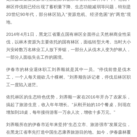
林区停伐前已经出现了蓄积量下降、生态功能减弱等问题，特别是
20世纪90年代，部分林区陷入“资源危机、经济危困”的“两危”境
地。
2014年4月1日，黑龙江省重点国有林区全面停止天然林商业性采
伐，以林木资源为主要依托的国有林区，面临转型大考。当时大小
兴安岭数万名林业工人放下斧锯，一部分人从伐木人变为护林人，
一部分人面临失去工作的困境。
伊春市的林业退休职工刘养顺就是其中一员。“停伐前曾是伐木
工，一个人每天能砍几十棵树。”刘养顺告诉记者，停伐后林区职
工一度陷入迷茫。
依托林区的生态特色优势，刘养顺一家在2016年开办了农家乐，
搞起了旅游生意，收入年年增长。“从刚开始的10个餐桌，到现在
增加到18桌，每年接待游客一万余人次，增收十多万元。”
刘养顺所在的伊春市近年来坚持“生态立市、旅游强市”发展定位，
在黑龙江省率先打造中国生态康养旅游目的地。如今，伊春森林覆