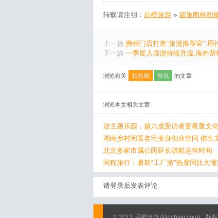
转载请注明：
品橙旅游
»
碧旅阁林积极
上一篇
携程门店打造“旅游推荐官”:
下一篇
一季度入境游持续升温,海外营
浏览有关
碧旅阁
资讯
的文章
浏览本文相关文章
游主题乐园，超六成受访者更看重文化
湖南乡村闲置老宅变身创业空间 催生
北京多家市属公园延长游船运营时间
同程旅行：暑期“工厂游”热度同比大涨
请登录后发表评论
© 2013
品橙旅游
(Pinchain.com)