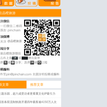
注品橙旅游
@品橙旅游
新文章
推荐文章
主题乐园，超六成受访者更看重文化IP吸引力
国首条双流制铁路开通四年载客逾4150万人次