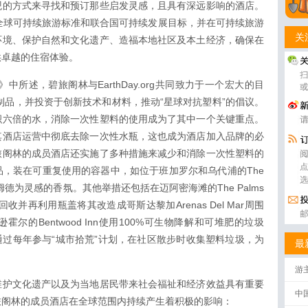
观的方式来寻找和预订那些启发灵感，且具有深远影响的酒店。
全球可持续旅游标准和联合国可持续发展目标，并在可持续旅游
关
环境、保护自然和文化遗产、造福本地社区及本土经济，确保在
供卓越的住宿体验。
中所述，碧旅阁林与EarthDay.org共同致力于一个宏大的目
料制品，并投资于创新技术和材料，推动“星球对抗塑料”的倡议。
积六倍的水，消除一次性塑料的使用成为了其中一个关键重点。
其酒店运营中彻底去除一次性水瓶，这也成为酒店加入品牌的必
旅阁林的成员酒店还实施了多种措施来减少和消除一次性塑料的
，装在可重复使用的容器中，如位于班加罗尔和乌代浦的The
国花库姆德为灵感的香氛。其他举措还包括在迈阿密海滩的The Palms
及回收并再利用瓶盖将其改造成哥斯达黎加Arenas Del Mar周围
的Bentwood Inn使用100%可生物降解和可堆肥的垃圾
.c.ho.通过每年参与“城市拾荒”计划，在社区散步时收集塑料垃圾，为
最
游
维护文化遗产以及为当地居民带来社会福祉和经济效益具有重要
中
旅阁林的成员酒店在全球范围内持续产生着积极的影响：