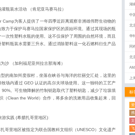
湖
mp参与现场灌瓶装水活动 （肯尼亚马赛马拉）
中
teleur Camp为客人提供了一年四季近距离观察非洲雄伟野生动物的
北
地致力于保护马赛马拉国家保护区的原始环境。通过其现场的瓶
00个一次性塑料水瓶的使用。这不仅保护了周围的自然环境，而且
华
产一升塑料瓶装水需要三升水。通过消除塑料这一化石燃料衍生产品
同
北
ach转玻璃为沙 （加利福尼亚州拉古那海滩）
AM
下
each是一个典型的南加州度假村，坐落在峡谷与海洋的壮丽交汇处，这里的
上
牧场内通过 GEO 认证的高尔夫球场使用。这一独特的工艺产
 90%。可生物降解的竹制钥匙取代了塑料钥匙，减少了垃圾填
标
（Clean the World）合作，将多余的洗漱用品收集起来，回
资
携
广可持续旅游实践 (希腊扎哥里地区):
文
飞
坐落在希腊北部扎哥里地区被指定为联合国教科文组织（UNESCO）文化遗产