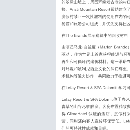
的翠绿山坡上，周围环绕着古老的村
接。Aristi Mountain Resort帮助
度假村禁止一次性塑料的使用在内的可
餐馆和旅游公司组成，并优先支持社
在The Brando展示建筑中的回收
由演员马龙·白兰度（Marlon Brand
驱动，作为世界上首家获得能源与环境
再生和可循环的建筑材料。这一承诺
对环境和波利尼西亚文化的深切尊重
术机构等通力协作，共同致力于推进
在Lefay Resort & SPA Dol
Lefay Resort & SPA Dol
青翠的山谷尽收眼底。客房布置精致
得 ClimaHotel 认证的酒店
营，同时还向客人宣传环保责任。Lefay R
们的可持续性成就和目标。