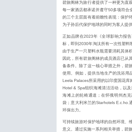
碧旅阁林为旅行者提供了一种更为直
每一家酒店都承诺并遵守50多项符合
的三个主层面有着前瞻性表现：保护
为子孙后代保护地球的同时为客人提
正如品牌在2023年《全球影响力报告》
标，即到2030年淘汰所有一次性塑
由于生产一只塑料水瓶需要消耗其体
因此，所有碧旅阁林的成员酒店已从
备条件。除了这一核心举措之外，碧
使用。例如，提供当地生产的洗浴用品
Leela Palaces所采用的以印度
Hotel & Spa组织海滩清洁活动，以
海滩上的轮椅通道；在怀俄明州杰克逊霍尔
袋；意大利米兰的Starhotels E
环保出力。
可持续旅游对保护地球的自然环境、
意义。通过实施一系列相关举措，碧