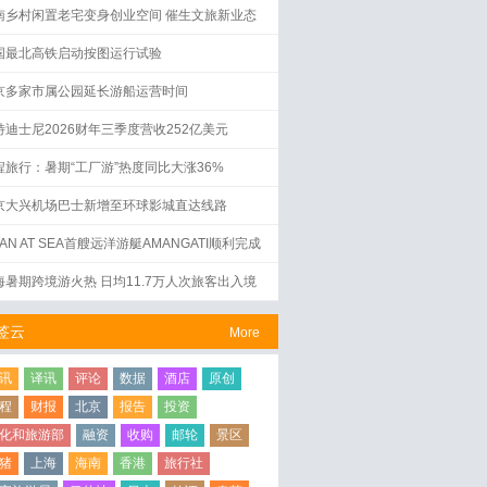
南乡村闲置老宅变身创业空间 催生文旅新业态
国最北高铁启动按图运行试验
京多家市属公园延长游船运营时间
特迪士尼2026财年三季度营收252亿美元
程旅行：暑期“工厂游”热度同比大涨36%
京大兴机场巴士新增至环球影城直达线路
AN AT SEA首艘远洋游艇AMANGATI顺利完成
水仪式
海暑期跨境游火热 日均11.7万人次旅客出入境
签云
More
讯
译讯
评论
数据
酒店
原创
程
财报
北京
报告
投资
化和旅游部
融资
收购
邮轮
景区
猪
上海
海南
香港
旅行社