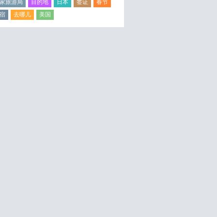
家旅游局
目的地
日本
签证
春节
宿
去哪儿
美国