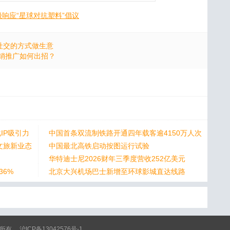
响应“星球对抗塑料”倡议
用社交的方式做生意
销推广如何出招？
IP吸引力
中国首条双流制铁路开通四年载客逾4150万人次
文旅新业态
中国最北高铁启动按图运行试验
华特迪士尼2026财年三季度营收252亿美元
36%
北京大兴机场巴士新增至环球影城直达线路
 版权所有
沪ICP备13042576号-1