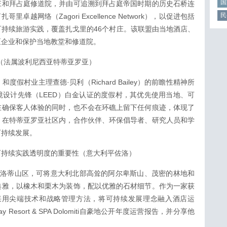
国
庄和拜占庭修道院，并由可追溯到拜占庭帝国时期的历史石桥连
民
建立了扎哥里卓越网络（Zagori Excellence Network），以促进包括
持续旅游实践，覆盖扎戈里的46个村庄。该联盟由当地酒店、
区企业和保护当地教堂和修道院。
材料（法属波利尼西亚特蒂亚罗亚）
o）和度假村业主理查德·贝利（Richard Bailey）的前瞻性精神所
设计先锋（LEED）白金认证的度假村，其优先使用当地、可
在确保客人体验的同时，也不会在环礁上留下任何痕迹，体现了
。在特蒂亚罗亚社区内，合作伙伴、环保倡导者、研究人员和学
可持续发展。
omiti 学习可持续实践透明度的重要性（意大利平佐洛）
omiti位于多米洛蒂山区，可将意大利北部高耸的阿尔卑斯山、茂密的林地和
典雅，以橡木和栗木为装饰，配以优雅的石材细节。作为一家获
，度假村采用尖端技术和战略管理方法，将可持续发展理念融入酒店运
esort & SPA Dolomiti自豪地公开年度运营报告，并分享他