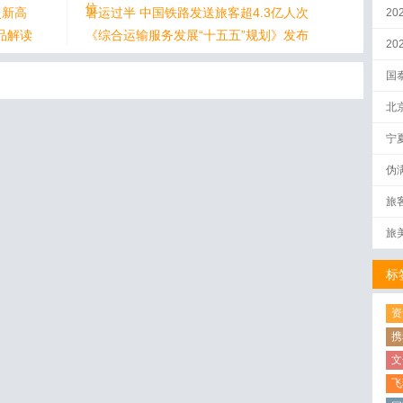
位
史新高
暑运过半 中国铁路发送旅客超4.3亿人次
20
品解读
《综合运输服务发展“十五五”规划》发布
2
国
北
宁
伪
量
旅
旅
标
资
携
文
飞