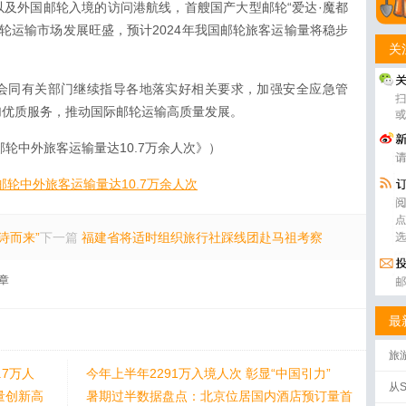
及外国邮轮入境的访问港航线，首艘国产大型邮轮“爱达·魔都
邮轮运输市场发展旺盛，预计2024年我国邮轮旅客运输量将稳步
关
会同有关部门继续指导各地落实好相关要求，加强安全应急管
加优质服务，推动国际邮轮运输高质量发展。
邮轮中外旅客运输量达10.7万余人次》）
国邮轮中外旅客运输量达10.7万余人次
诗而来”
下一篇
福建省将适时组织旅行社踩线团赴马祖考察
章
最
旅
.7万人
今年上半年2291万入境人次 彰显“中国引力”
批
从
量创新高
暑期过半数据盘点：北京位居国内酒店预订量首