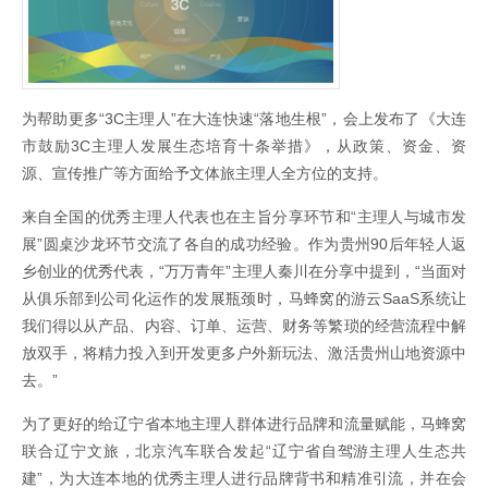
为帮助更多“3C主理人”在大连快速“落地生根”，会上发布了《大连
市鼓励3C主理人发展生态培育十条举措》，从政策、资金、资
源、宣传推广等方面给予文体旅主理人全方位的支持。
来自全国的优秀主理人代表也在主旨分享环节和“主理人与城市发
展”圆桌沙龙环节交流了各自的成功经验。作为贵州90后年轻人返
乡创业的优秀代表，“万万青年”主理人秦川在分享中提到，“当面对
从俱乐部到公司化运作的发展瓶颈时，马蜂窝的游云SaaS系统让
我们得以从产品、内容、订单、运营、财务等繁琐的经营流程中解
放双手，将精力投入到开发更多户外新玩法、激活贵州山地资源中
去。”
为了更好的给辽宁省本地主理人群体进行品牌和流量赋能，马蜂窝
联合辽宁文旅，北京汽车联合发起“辽宁省自驾游主理人生态共
建”，为大连本地的优秀主理人进行品牌背书和精准引流，并在会