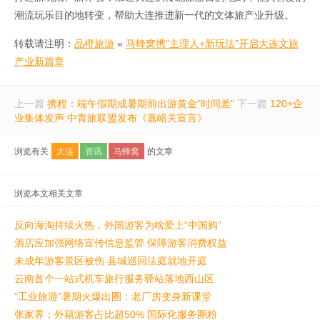
潮流玩乐目的地转变，帮助大连推进新一代的文体旅产业升级。
转载请注明：
品橙旅游
»
马蜂窝携“主理人+新玩法”开启大连文旅
产业新篇章
上一篇
携程：端午假期成暑期前出游黄金“时间差”
下一篇
120+企
业集体发声:中青旅联盟发布《嘉峪关宣言》
浏览有关
大连
资讯
马蜂窝
的文章
浏览本文相关文章
反向海淘持续火热，外国游客为啥爱上“中国购”
酒店应加强网络宣传信息监管 保障游客消费权益
未成年游客景区被伤 县城巡回法庭就地开庭
云南首个一站式机车旅行服务驿站落地西山区
“工业旅游”暑期火爆出圈：老厂房变身新课堂
张家界：外籍游客占比超50% 国际化服务圈粉