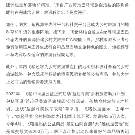
建议也更加落地和精准。”来自广西河池巴马瑶族自治县的陈树勇
此前在完成培训后，对课程给出了高度评价。
如今，图文、短视频等内容平台和社交平台已成为乡村旅游目的地
种草和引流的重要阵地。接下来，飞猪将结合通义App等阿里巴巴
生态内外的资源搭建乡村文旅推广AI智能工具。乡村旅游从业者可
免费使用该AI工具生成符合和凸显当地文旅特色的图文、短视频等
种草内容以及适宜的旅游行程规划等。
此外，年内飞猪还将为乡村旅游重点目的地组织和设计全新的乡村
旅游线路，包含玩乐等权益的酒店民宿套餐等公益商品，并加大对
上述商品的营销资源扶持力度。
2022年，飞猪和阿里公益正式启动“益起寻美”乡村旅游助力计划，
包括开设“益起寻美旅游旗舰店”公益店铺、落地乡村农旅人才培
训、上线“益起寻美数字攻略”等举措。飞猪数据显示，去年一
年，“益起寻美”乡村旅游助力计划线上线下累计培训约3.5万人次。
今年4月，飞猪推出的公益商品“景迈山阿百腊3天2晚旅游套餐”更
是成交额突破200万元，创下该计划启动以来最好的单品销售记