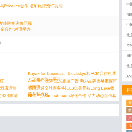
中
与Priceline合作 增加旅行预订功能
湖
发债融资迹象已现
中
校企合作”对话举办
北
章
华
同
北
Kayak for Business、Blockskye和FCM合作打造
AM
全球商务旅行平台
预订
Amadeus重新定义旅游广告 助力品牌更早把握市
下
场需求
入酒店运营
美国运通全球商务将以63亿美元被Long Lake收
标
购并私有化
面的B2B旅游
HBX:与lastminute.com深化合作 助力动态度假套
餐业务增长
资
携
文
飞