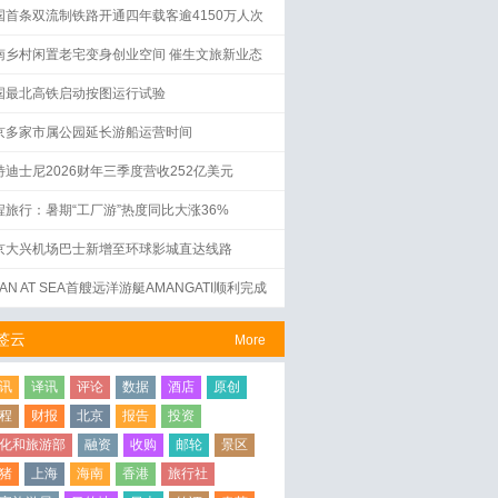
国首条双流制铁路开通四年载客逾4150万人次
南乡村闲置老宅变身创业空间 催生文旅新业态
国最北高铁启动按图运行试验
京多家市属公园延长游船运营时间
特迪士尼2026财年三季度营收252亿美元
程旅行：暑期“工厂游”热度同比大涨36%
京大兴机场巴士新增至环球影城直达线路
AN AT SEA首艘远洋游艇AMANGATI顺利完成
水仪式
签云
More
讯
译讯
评论
数据
酒店
原创
程
财报
北京
报告
投资
化和旅游部
融资
收购
邮轮
景区
猪
上海
海南
香港
旅行社