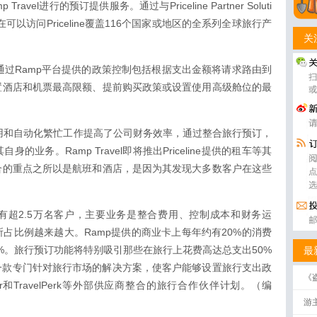
Travel进行的预订提供服务。通过与Priceline Partner Soluti
可以访问Priceline覆盖116个国家或地区的全系列全球旅行产
关
an称，通过Ramp平台提供的政策控制包括根据支出金额将请求路由到
置酒店和机票最高限额、提前购买政策或设置使用高级舱位的最
简费用和自动化繁忙工作提高了公司财务效率，通过整合旅行预订，
业务。Ramp Travel即将推出Priceline提供的租车等其
合的重点之所以是航班和酒店，是因为其发现大多数客户在这些
称拥有超2.5万名客户，主要业务是整合费用、控制成本和财务运
占比例越来越大。Ramp提供的商业卡上每年约有20%的消费
0%。旅行预订功能将特别吸引那些在旅行上花费高达总支出50%
最
出了一款专门针对旅行市场的解决方案，使客户能够设置旅行支出政
《
veler和TravelPerk等外部供应商整合的旅行合作伙伴计划。（编
破
游