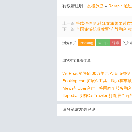
转载请注明：
品橙旅游
»
Ramp：通过
上一篇
持续借借借,镇江文旅集团过度
下一篇
全国旅游职业教育“产教融合 
浏览有关
Booking
Ramp
译讯
的文
浏览本文相关文章
WeRoad融资5800万美元 Airbnb领投
Booking.com扩展AI工具，助力租车
Mews与Uber合作，将网约车服务融
Expedia:收购CarTrawler 打造最全
平台
请登录后发表评论