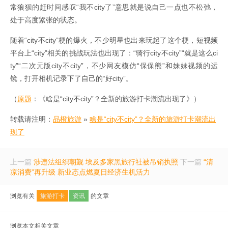
常狼狈的赶时间感叹“我不city了”意思就是说自己一点也不松弛，
处于高度紧张的状态。
随着“city不city”梗的爆火，不少明星也出来玩起了这个梗，短视频
平台上“city”相关的挑战玩法也出现了：“骑行city不city”“就是这么ci
ty”“二次元版city不city”，不少网友模仿“保保熊”和妹妹视频的运
镜，打开相机记录下了自己的“好city”。
（
原题
：《啥是“city不city”？全新的旅游打卡潮流出现了》）
转载请注明：
品橙旅游
»
啥是“city不city”？全新的旅游打卡潮流出
现了
上一篇
涉违法组织朝觐 埃及多家黑旅行社被吊销执照
下一篇
“清
凉消费”再升级 新业态点燃夏日经济生机活力
浏览有关
旅游打卡
资讯
的文章
浏览本文相关文章