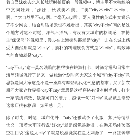
着自己妹妹去北京长城玩时拍摄的一段视频中，博主用不太熟练的
中文问妹妹，“妹妹，长城美不美。”“美”“city不city”“不city，
啊。”“大自然里不city啊。”“毫无city啊”。两人魔性的英式中文逗乐
了不少网友，结合对话场景也不难看出，其实“city不city”问的是这
个地方时髦不时髦、洋气不洋气，有没有大城市的格调感，在博
主“保保熊”的视频里，漫步在上海街头那就是“city”，走在长城上感
受大自然那就是“不city”，质朴的料理饮食方式是“不city”，精致洋
气的食物就是“city”。
“city不city”这一莫名洗脑的梗很快在旅游打卡、时尚穿搭和日常生
活等领域流行了起来，做旅游计划时问大家这个城市“city不city”意
思就是问大家这是不是一座具有摩登现代化气息的都市，买了新衣
服问大家这样穿搭“city不city”意思是这样穿搭有没有时尚感，打卡
一家装潢精致、饭菜可口的餐厅，感慨一句“好city”意思就是夸赞
这家店很有格调，氛围感十足。
除了时尚、时髦、城市化外，“city”还被赋予了刺激、紧张等情绪
含义，顶着大雨骑行说“好city”就是感觉很刺激，在游乐场体验高
空项目说“这也太city”了就是说感觉实在是太刺激了，一路狂奔非