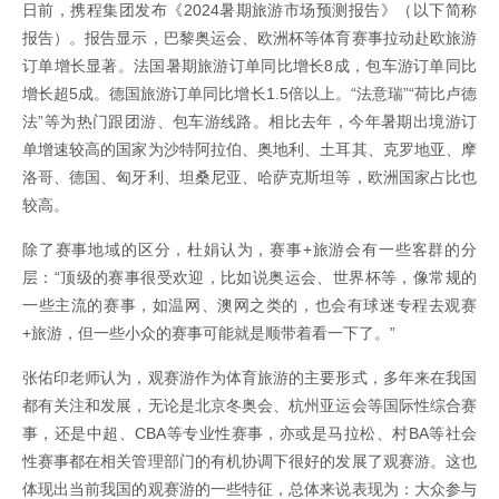
日前，携程集团发布《2024暑期旅游市场预测报告》（以下简称
报告）。报告显示，巴黎奥运会、欧洲杯等体育赛事拉动赴欧旅游
订单增长显著。法国暑期旅游订单同比增长8成，包车游订单同比
增长超5成。德国旅游订单同比增长1.5倍以上。“法意瑞”“荷比卢德
法”等为热门跟团游、包车游线路。相比去年，今年暑期出境游订
单增速较高的国家为沙特阿拉伯、奥地利、土耳其、克罗地亚、摩
洛哥、德国、匈牙利、坦桑尼亚、哈萨克斯坦等，欧洲国家占比也
较高。
除了赛事地域的区分，杜娟认为，赛事+旅游会有一些客群的分
层：“顶级的赛事很受欢迎，比如说奥运会、世界杯等，像常规的
一些主流的赛事，如温网、澳网之类的，也会有球迷专程去观赛
+旅游，但一些小众的赛事可能就是顺带着看一下了。”
张佑印老师认为，观赛游作为体育旅游的主要形式，多年来在我国
都有关注和发展，无论是北京冬奥会、杭州亚运会等国际性综合赛
事，还是中超、CBA等专业性赛事，亦或是马拉松、村BA等社会
性赛事都在相关管理部门的有机协调下很好的发展了观赛游。这也
体现出当前我国的观赛游的一些特征，总体来说表现为：大众参与