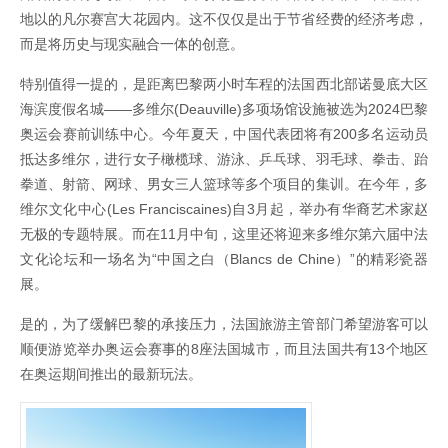
地以的凡尔赛宫大花园内。这不仅仅是出于节省经费的经济考虑，
而是将历史与现实融合一体的创意。
特别值得一提的，是距离巴黎两小时车程的法国西北部诺曼底大区
海滨度假名城——多维尔(Deauville)多项场馆设施被选为2024巴黎
奥运会赛前训练中心。今年夏天，中国代表团将有200多名运动员
抵达多维尔，进行女子橄榄球、游泳、乒乓球、羽毛球、拳击、跆
拳道、射箭、网球、男女三人篮球等多个项目的集训。在今年，多
维尔文化中心(Les Franciscaines)自3月起，举办有华裔艺术家赵
无极的专题特展。而在11月中旬，这里还将迎来多维尔第六届中法
文化论坛和一场名为“中国之白（Blancs de Chine）”的精彩瓷器
展。
是的，为了缓解巴黎的承接压力，法国旅游主管部门希望游客可以
顺便游览举办奥运会赛事的8座法国城市，而且法国共有13个地区
在奥运期间推出的最新玩法。