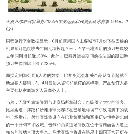
今夏凡尔赛宫将举办2024巴黎奥运会和残奥会马术赛事 © Paris 2
024
同程旅行平台数据显示，6月前两周国内主要城市7月份飞往巴黎的
机票预订热度较去年同期增长超70%，巴黎当地酒店的预订热度较
去年同期增长近150%。此外，巴黎奥运会期间前往法国的跟团游
预订热度同比上涨了225%。
而据定制游公司6人游的数据，巴黎奥运会相关产品从春节起就不
断游客人咨询，3、4月份进入咨询和预订的高峰期。产品预订人群
主要包括家庭游客人及商务人士。
当然，巴黎将旅游资源与比赛场所相融合，也吸引了大批的游客。
比如柔道，摔跤和沙滩排球比赛将在巴黎地标埃菲尔铁塔脚下的战
神广场举行。射箭赛场将设立在巴黎荣军院和军事历史博物馆北侧
的一个开阔草坪区域。击剑和跆拳道场所设在位于香榭丽舍大道上
知名的玻璃穹顶大皇宫。马术赛场也将设在路易十四国王宫廷所在