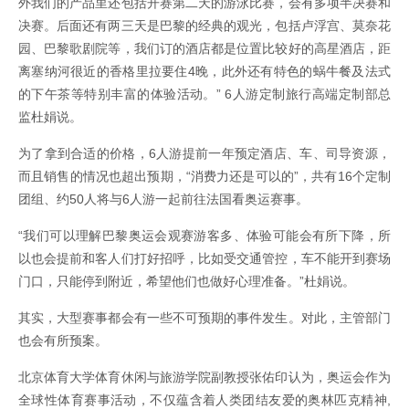
外我们的产品里还包括开赛第二天的游泳比赛，会有多项半决赛和
决赛。后面还有两三天是巴黎的经典的观光，包括卢浮宫、莫奈花
园、巴黎歌剧院等，我们订的酒店都是位置比较好的高星酒店，距
离塞纳河很近的香格里拉要住4晚，此外还有特色的蜗牛餐及法式
的下午茶等特别丰富的体验活动。” 6人游定制旅行高端定制部总
监杜娟说。
为了拿到合适的价格，6人游提前一年预定酒店、车、司导资源，
而且销售的情况也超出预期，“消费力还是可以的”，共有16个定制
团组、约50人将与6人游一起前往法国看奥运赛事。
“我们可以理解巴黎奥运会观赛游客多、体验可能会有所下降，所
以也会提前和客人们打好招呼，比如受交通管控，车不能开到赛场
门口，只能停到附近，希望他们也做好心理准备。”杜娟说。
其实，大型赛事都会有一些不可预期的事件发生。对此，主管部门
也会有所预案。
北京体育大学体育休闲与旅游学院副教授张佑印认为，奥运会作为
全球性体育赛事活动，不仅蕴含着人类团结友爱的奥林匹克精神,