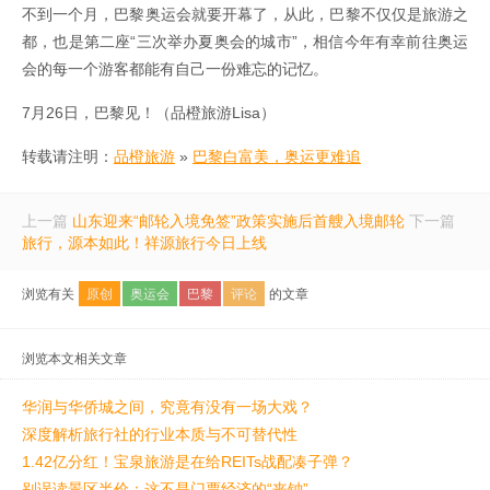
不到一个月，巴黎奥运会就要开幕了，从此，巴黎不仅仅是旅游之
都，也是第二座“三次举办夏奥会的城市”，相信今年有幸前往奥运
会的每一个游客都能有自己一份难忘的记忆。
7月26日，巴黎见！（品橙旅游Lisa）
转载请注明：
品橙旅游
»
巴黎白富美，奥运更难追
上一篇
山东迎来“邮轮入境免签”政策实施后首艘入境邮轮
下一篇
旅行，源本如此！祥源旅行今日上线
浏览有关
原创
奥运会
巴黎
评论
的文章
浏览本文相关文章
华润与华侨城之间，究竟有没有一场大戏？
深度解析旅行社的行业本质与不可替代性
1.42亿分红！宝泉旅游是在给REITs战配凑子弹？
别误读景区半价：这不是门票经济的“丧钟”