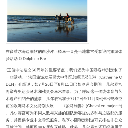
在多维尔海边细软的白沙滩上骑马一直是当地非常受欢迎的旅游体
验活动 © Delphine Bar
“正值中法建交60周年的重要节点，我们还为中国游客特别定制了
一些活动。” 法国旅游发展署大中华区总经理邓佳琳（Catherine O
DEN）介绍说，如7月26日至8月11日巴黎奥运会期间，凡尔赛宫
将举办奥运会马术和残奥会马术赛事。为了呼应这一传统体育与艺
术遗产相结合的盛事，凡尔赛宫将于7月2日至11月3日推出规模空
前的欧洲马术文化特别大展——《骏马雄姿》(Cheval en majesté)
。凡尔赛宫可为不同人数与兴趣的团队游客提供多种与之匹配的服
务，并提供专业中文导览服务。私享小团和定制游可安排在非公众
开放时间，并可提供专属私享线路。此外，凡尔赛宫还可提供用于