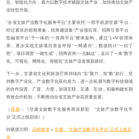
化、智能化方向，着力以数字技术赋能文旅产业，加快推动文旅产
业转型升级。
“全省文旅产业数字化服务平台”主要依托“一部手机游甘肃”平台，
经过紧张的前期筹备，统筹建设集“产业项目库、招商引资平台、
投融资平台”于一体的“一库两平台”整体架构，通过“1+N”管理体
系，逐步实现文旅项目资金申报“一网通办”，数据统计“一目了
然”，项目调度“一键生成”，招商咨询“一点触达”，走出了一条“数字
化、可视化、网络化、智能化”文旅产业发展新路径。
下一步，甘肃省文化和旅游厅将持续向“实”聚力，加“数”前行，坚
持数字产业化、产业数字化双向发力，进一步拓展与数字科技领域
的合作深度、广度、力度，加强互联、互通、互动，积极构建长期
有效合作机制，不断推动全省文旅产业高质量发展。
（
原题
：《甘肃文旅数字化服务再添新彩 “文旅产业数字化平
台”正式上线启动》）
转载请注明：
品橙旅游
»
甘肃：“文旅产业数字化平台”正式上线启
动