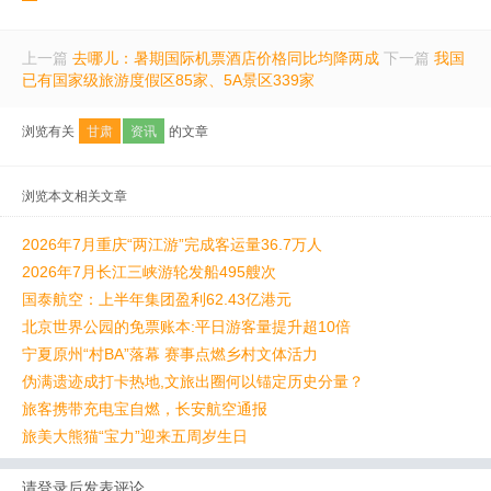
上一篇
去哪儿：暑期国际机票酒店价格同比均降两成
下一篇
我国
已有国家级旅游度假区85家、5A景区339家
浏览有关
甘肃
资讯
的文章
浏览本文相关文章
2026年7月重庆“两江游”完成客运量36.7万人
2026年7月长江三峡游轮发船495艘次
国泰航空：上半年集团盈利62.43亿港元
北京世界公园的免票账本:平日游客量提升超10倍
宁夏原州“村BA”落幕 赛事点燃乡村文体活力
伪满遗迹成打卡热地,文旅出圈何以锚定历史分量？
旅客携带充电宝自燃，长安航空通报
旅美大熊猫“宝力”迎来五周岁生日
请登录后发表评论