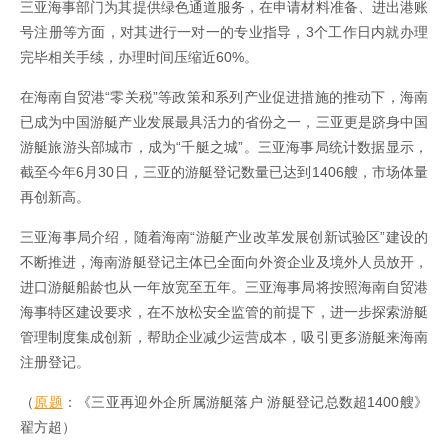
三亚海事部门为其提供绿色通道服务，在申请材料准备、进出港账
号注册等方面，对其进行一对一的专业指导，3个工作日内就办理
完毕相关手续，办理时间压缩近60%。
在海南自贸港“零关税”等政策和系列产业促进措施的推动下，海南
已成为中国游艇产业发展最具活力的省份之一，三亚更是跻身中国
游艇旅游头部城市，成为“千艇之城”。三亚海事局统计数据显示，
截至今年6月30日，三亚的游艇登记数量已达到1406艘，市场体量
再创新高。
三亚海事局介绍，随着海南“游艇产业改革发展创新试验区”建设的
不断推进，海南游艇登记主体已全面向外资企业及境外人员放开，
进口游艇船龄也从一年放宽至五年。三亚海事局将按照海南自贸港
海事特区建设要求，在不放松安全监管的前提下，进一步探索游艇
管理制度集成创新，帮助企业减少运营成本，吸引更多游艇来海南
注册登记。
（
原题
：《三亚再迎外企所属游艇落户 游艇登记总数超1400艘》
翟方超）