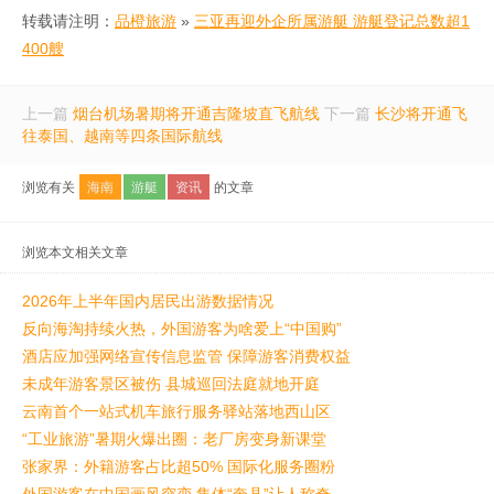
转载请注明：
品橙旅游
»
三亚再迎外企所属游艇 游艇登记总数超1
400艘
上一篇
烟台机场暑期将开通吉隆坡直飞航线
下一篇
长沙将开通飞
往泰国、越南等四条国际航线
浏览有关
海南
游艇
资讯
的文章
浏览本文相关文章
2026年上半年国内居民出游数据情况
反向海淘持续火热，外国游客为啥爱上“中国购”
酒店应加强网络宣传信息监管 保障游客消费权益
未成年游客景区被伤 县城巡回法庭就地开庭
云南首个一站式机车旅行服务驿站落地西山区
“工业旅游”暑期火爆出圈：老厂房变身新课堂
张家界：外籍游客占比超50% 国际化服务圈粉