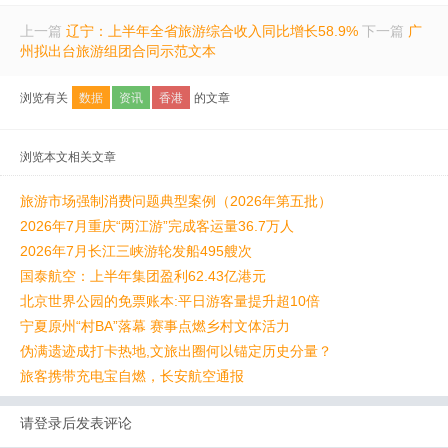
上一篇
辽宁：上半年全省旅游综合收入同比增长58.9%
下一篇
广
州拟出台旅游组团合同示范文本
浏览有关
数据
资讯
香港
的文章
浏览本文相关文章
旅游市场强制消费问题典型案例（2026年第五批）
2026年7月重庆“两江游”完成客运量36.7万人
2026年7月长江三峡游轮发船495艘次
国泰航空：上半年集团盈利62.43亿港元
北京世界公园的免票账本:平日游客量提升超10倍
宁夏原州“村BA”落幕 赛事点燃乡村文体活力
伪满遗迹成打卡热地,文旅出圈何以锚定历史分量？
旅客携带充电宝自燃，长安航空通报
请登录后发表评论