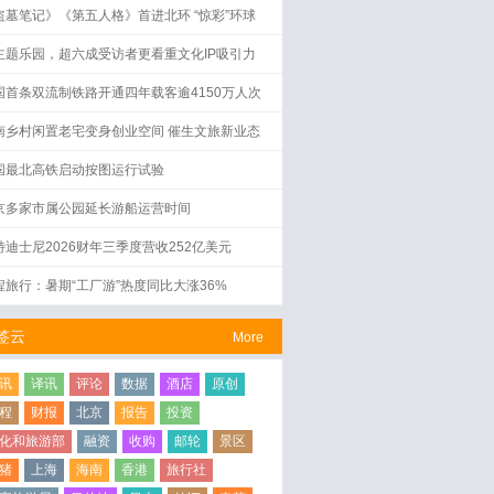
盗墓笔记》《第五人格》首进北环 “惊彩”环球
界启幕
主题乐园，超六成受访者更看重文化IP吸引力
国首条双流制铁路开通四年载客逾4150万人次
南乡村闲置老宅变身创业空间 催生文旅新业态
国最北高铁启动按图运行试验
京多家市属公园延长游船运营时间
特迪士尼2026财年三季度营收252亿美元
程旅行：暑期“工厂游”热度同比大涨36%
签云
More
讯
译讯
评论
数据
酒店
原创
程
财报
北京
报告
投资
化和旅游部
融资
收购
邮轮
景区
猪
上海
海南
香港
旅行社