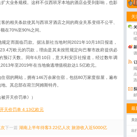
法扩大业务规模。这样不仅西班牙本地的酒店会受到影响，也影
。
关
缤客的相关条款使其与西班牙酒店之间的商业关系变得不公平、
在70%至90%之间。
规定而面临罚款。据法新社当地时间2021年10月18日报道，
23.4万欧元的罚款，理由是其未按照规定向巴黎市政府提供必
的预订天数。同年6月10日，意大利安莎社报道，经过数年调
013年至2019年在当地偷逃增值税款达1.5亿欧元。
住宿的网站，拥有146万余家住宿，包括80万家度假屋，遍布
个目的地。其总部在荷兰阿姆斯特丹。
站被开天价罚单》）
最
：被开天价罚单 4.13亿欧元
美
人次
下一篇
湖南上半年待客3.22亿人次 旅游收入近5000亿
出