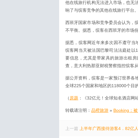
他在线旅行机构无法进入市场，也无
响了与缤客竞争的其他在线旅行平台
西班牙国家市场和竞争委员会认为，
不平衡。据悉，缤客在西班牙的市场份额
据悉，缤客网近年来多次因不遵守当地
缤客网当天被法国巴黎司法法庭处以1
要信息，尤其是带家具的旅游出租房
查，意大利热那亚财税警察指控缤客从2
据公开资料，缤客是一家预订世界各地
全球225个国家和地区的118000
（
原题
：《32亿元！全球知名酒店网
转载请注明：
品橙旅游
»
Booking
上一篇
上半年广西接待游客4．82亿