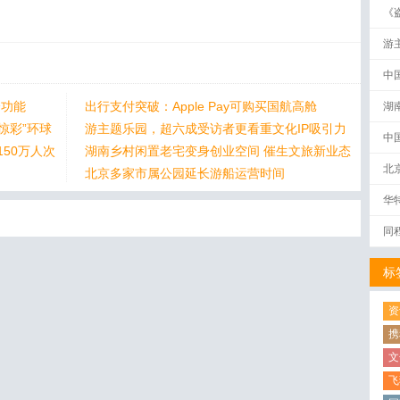
《
破
游
中
个功能
出行支付突破：Apple Pay可购买国航高舱
湖
惊彩”环球
游主题乐园，超六成受访者更看重文化IP吸引力
中
50万人次
湖南乡村闲置老宅变身创业空间 催生文旅新业态
北
北京多家市属公园延长游船运营时间
华
同
标
资
携
文
飞