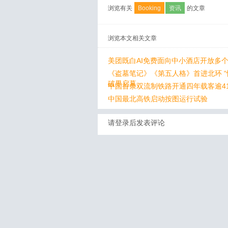
浏览有关
Booking
资讯
的文章
浏览本文相关文章
美团既白AI免费面向中小酒店开放多
《盗墓笔记》《第五人格》首进北环 “
破界启幕
中国首条双流制铁路开通四年载客逾41
中国最北高铁启动按图运行试验
请登录后发表评论