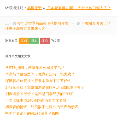
转载请注明：
品橙旅游
»
“日本都有谁在啊”，为什么他们都去了？
上一篇
今年冰雪季商品在飞猪提前开售
下一篇
产教融合升级，华
住携手高校共育未来人才
浏览有关
原创
日本
评论
的文章
浏览本文相关文章
从ST到摘牌，两家旅游公司换了活法
华润与华侨城之间，究竟有没有一场大戏？
深度解析旅行社的行业本质与不可替代性
1.42亿分红！宝泉旅游是在给REITs战配凑子弹？
别误读景区半价：这不是门票经济的“丧钟”
一文读懂中国146座国家历史文化名城
胡葆森的情怀，终究敌不过建业的资产负债表
中国世界遗产的A级旅游景区版图