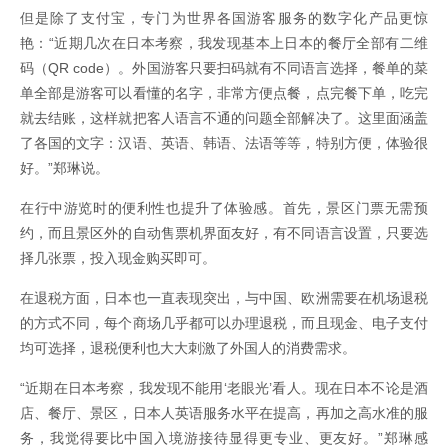
但是除了支付宝，专门为世界各国游客服务的数字化产品更惊
艳：“近期几次在日本考察，我发现基本上日本的餐厅全部有二维
码（QR code）。外国游客只要扫码就有不同语言选择，餐单的菜
单全部是游客可以看懂的名字，非常方便点餐，点完餐下单，吃完
就去结账，这样就把客人语言不通的问题全部解决了。这里面涵盖
了各国的文字：汉语、英语、韩语、法语等等，特别方便，体验很
好。”郑琳说。
在行中游览时的便利性也提升了体验感。首先，景区门票无需预
约，而且景区外的自动售票机界面友好，有不同语言设置，只要选
择几张票，投入现金购买即可。
在退税方面，日本也一直表现突出，与中国、欧洲需要在机场退税
的方式不同，每个商场几乎都可以办理退税，而且现金、电子支付
均可选择，退税便利也大大刺激了外国人的消费需求。
“近期在日本考察，我发现不能用‘老眼光’看人。现在日本不论是酒
店、餐厅、景区，日本人英语服务水平在提高，再加之高水准的服
务，我觉得要比中国入境游接待显得更专业、更友好。”郑琳感