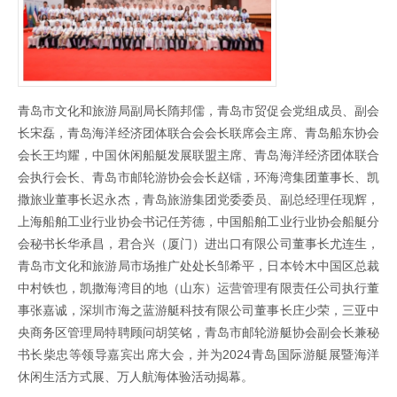
青岛市文化和旅游局副局长隋邦儒，青岛市贸促会党组成员、副会
长宋磊，青岛海洋经济团体联合会会长联席会主席、青岛船东协会
会长王均耀，中国休闲船艇发展联盟主席、青岛海洋经济团体联合
会执行会长、青岛市邮轮游协会会长赵镭，环海湾集团董事长、凯
撒旅业董事长迟永杰，青岛旅游集团党委委员、副总经理任现辉，
上海船舶工业行业协会书记任芳德，中国船舶工业行业协会船艇分
会秘书长华承昌，君合兴（厦门）进出口有限公司董事长尤连生，
青岛市文化和旅游局市场推广处处长邹希平，日本铃木中国区总裁
中村铁也，凯撒海湾目的地（山东）运营管理有限责任公司执行董
事张嘉诚，深圳市海之蓝游艇科技有限公司董事长庄少荣，三亚中
央商务区管理局特聘顾问胡笑铭，青岛市邮轮游艇协会副会长兼秘
书长柴忠等领导嘉宾出席大会，并为2024青岛国际游艇展暨海洋
休闲生活方式展、万人航海体验活动揭幕。