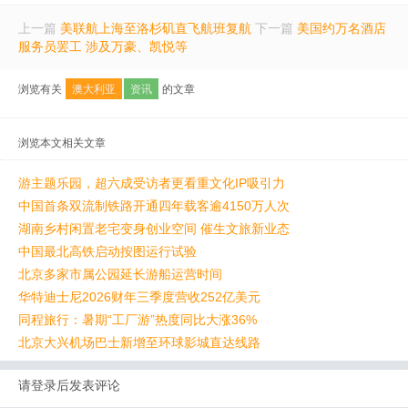
上一篇
美联航上海至洛杉矶直飞航班复航
下一篇
美国约万名酒店
服务员罢工 涉及万豪、凯悦等
浏览有关
澳大利亚
资讯
的文章
浏览本文相关文章
游主题乐园，超六成受访者更看重文化IP吸引力
中国首条双流制铁路开通四年载客逾4150万人次
湖南乡村闲置老宅变身创业空间 催生文旅新业态
中国最北高铁启动按图运行试验
北京多家市属公园延长游船运营时间
华特迪士尼2026财年三季度营收252亿美元
同程旅行：暑期“工厂游”热度同比大涨36%
北京大兴机场巴士新增至环球影城直达线路
请登录后发表评论