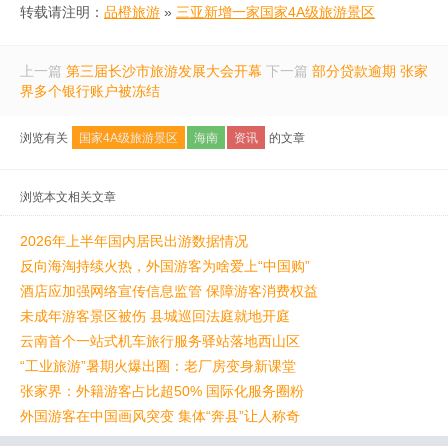
转载请注明：
品橙旅游
»
三亚新增一家国家4A级旅游景区
上一篇
第三届长沙市旅游发展大会开幕
下一篇
部分贷款逾期 张家
界多个银行账户被冻结
浏览有关
国家4A级旅游景区
海南
资讯
的文章
浏览本文相关文章
2026年上半年国内居民出游数据情况
反向海淘持续火热，外国游客为啥爱上“中国购”
酒店应加强网络宣传信息监管 保障游客消费权益
未成年游客景区被伤 县城巡回法庭就地开庭
云南首个一站式机车旅行服务驿站落地西山区
“工业旅游”暑期火爆出圈：老厂房变身新课堂
张家界：外籍游客占比超50% 国际化服务圈粉
外国游客在中国画风突变 集体“奔县”让人称奇