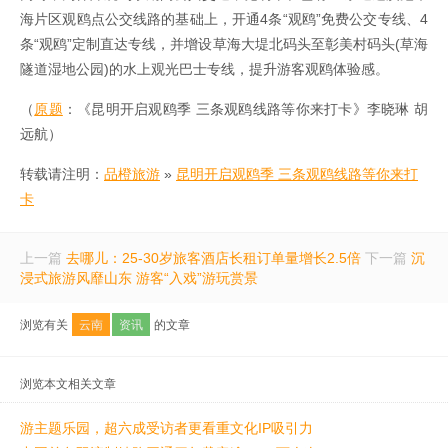
海片区观鸥点公交线路的基础上，开通4条“观鸥”免费公交专线、4
条“观鸥”定制直达专线，并增设草海大堤北码头至彰美村码头(草海
隧道湿地公园)的水上观光巴士专线，提升游客观鸥体验感。
（
原题
：《昆明开启观鸥季 三条观鸥线路等你来打卡》李晓琳 胡
远航）
转载请注明：
品橙旅游
»
昆明开启观鸥季 三条观鸥线路等你来打
卡
上一篇
去哪儿：25-30岁旅客酒店长租订单量增长2.5倍
下一篇
沉
浸式旅游风靡山东 游客“入戏”游玩赏景
浏览有关
云南
资讯
的文章
浏览本文相关文章
游主题乐园，超六成受访者更看重文化IP吸引力