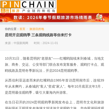
品橙旅游
你的位置：
首页
>
旅游目的地
昆明开启观鸥季 三条观鸥线路等你来打卡
来源：中国新闻网
时间：2024-11-01
10月31日，随着昆明的“老朋友”——红嘴鸥陆续来到春城，当地文
旅、商务、交运、公安等部门联合发布宠客服务、观鸥打卡点、观
鸥线路及昆明冬季新玩法，开启2024昆明观鸥季。
从西伯利亚远道而来的红嘴鸥自1985年首访昆明闹市后，连续39
年从未爽约，从春城的“客人”变成“家人”。每年10月底至次年3月，
是昆明最佳观鸥季，吸引大量海内外游客。
在当日召开的2024昆明观鸥季新闻发布会上，昆明市文化和旅游
局副局长王明瑶发布海埂大坝滇池北岸观鸥之旅、市内翠湖环线观