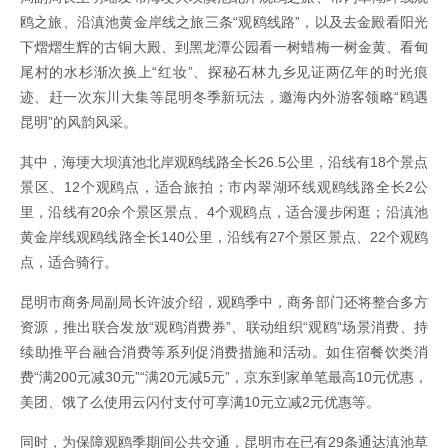
鸥之旅、沿滇池黄金岸线之旅三条“观鸥线路”，以及去金殿看阳光
下熠熠生辉的古铜大殿、到黑龙潭公园看一树蜡梅一树金黄、看甸
尾村的水杉渐次换上“红妆”、探秘石林九乡见证两亿年的时光痕
迹、赶一次东川大集等昆明冬季新玩法，邀海内外游客领略“鸥遇
昆明”的风韵风采。
其中，海埂大坝滇池北岸观鸥线路全长26.5公里，沿线有18个景点
景区、12个观鸥点，适合旅拍；市内翠湖环线观鸥线路全长2公
里，沿线有20余个景区景点、4个观鸥点，适合漫步闲逛；沿滇池
黄金岸线观鸥线路全长140公里，沿线有27个景区景点、22个观鸥
点，适合骑行。
昆明市商务局副局长许波介绍，观鸥季中，商务部门还将整合多方
资源，推出联合发放“观鸥消费券”、联动组织“观鸥”场景消费、持
续助推平台融合消费等系列促消费措施和活动。如住宿餐饮类消
费“满200元减30元”“满20元减5元”，京东到家单笔最高10元优惠，
美团、饿了么使用云闪付支付可享满10元立减2元优惠等。
同时，为保障观鸥季期间公共交通，昆明市在已有29条通达滇池草