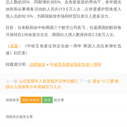
总人数的35%，同期增长365%。在免签政策的带动下，来华观光
休闲和从事商务活动的人员共计3.5万人次，占持普通护照免签入
境人员的92.5%，为两国旅游市场和经贸往来注入更多活力。
目前，往来航班由中哈两国三个航空公司执飞，往返两国的航班每
月保持在130余架次左右，两国出入境人数保持在2.2余万人次。
（
原题
：《中哈互免签证协定生效一周年 两国人员往来增长迅
速》刘艺萱）
转载请注明：
品橙旅游
»
中哈互免签证协定生效一周年
上一篇
山岳型景区人造景观开启争议窗口
下一篇
厦金“小三通”航
线出入境旅客今年突破百万人次
浏览有关
哈萨克斯坦
资讯
的文章
浏览本文相关文章