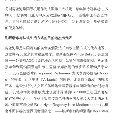
尼斯蔚蓝海岸国际机场作为法国第二大机场，每年接待游客超过15
00万，提供每日直飞中东及欧洲各地的航班，连接中国与蔚蓝海
岸。直升机航线更是让游客仅需7分钟即可到达摩纳哥，享受极致
的便捷体验。
彰显奢华与法式生活方式的目的地杰出代表
蔚蓝海岸是法国著名的美食美酒及法式精致生活方式的代表地区。
这里共有30家米其林星级餐厅。尼斯市区内Vin de Bellet，是法国
唯一一处拥有AOC（原产地命名控制）认证的都市葡萄园。从尼斯
嘉年华到戛纳国际电影节，蔚蓝海岸热闹的节庆艺术活动贯穿全
年。以花宫娜香水(Fragonard Parfumeur)为代表的格拉斯(Grass
e）的香水、瓦洛里斯（Vallauris）的陶瓷、比奥特（Biot）的玻璃
艺术，这些独特的人文艺术体验饱含着蔚蓝海岸所独有的热烈与细
腻。以地中海海浪曲线为建筑设计灵感的CAP3000是法国最著名
的购物中心之一。坐落于极富传奇色彩的英国人漫步大道上的尼斯
地中海皇宫凯悦酒店(Le Hyatt Regency Nice Mediterranean)，和
奢华而神秘的世界顶奢酒店之一——埃斯泰勒海岬酒店(Cap Estel)