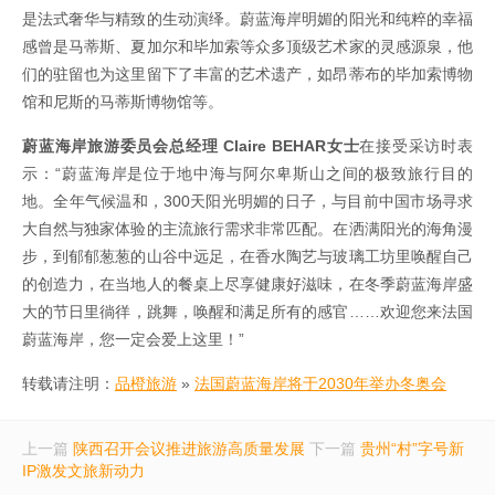
是法式奢华与精致的生动演绎。蔚蓝海岸明媚的阳光和纯粹的幸福
感曾是马蒂斯、夏加尔和毕加索等众多顶级艺术家的灵感源泉，他
们的驻留也为这里留下了丰富的艺术遗产，如昂蒂布的毕加索博物
馆和尼斯的马蒂斯博物馆等。
蔚蓝海岸旅游委员会总经理
Claire BEHAR
女士
在接受采访时表
示：“蔚蓝海岸是位于地中海与阿尔卑斯山之间的极致旅行目的
地。全年气候温和，300天阳光明媚的日子，与目前中国市场寻求
大自然与独家体验的主流旅行需求非常匹配。在洒满阳光的海角漫
步，到郁郁葱葱的山谷中远足，在香水陶艺与玻璃工坊里唤醒自己
的创造力，在当地人的餐桌上尽享健康好滋味，在冬季蔚蓝海岸盛
大的节日里徜徉，跳舞，唤醒和满足所有的感官……欢迎您来法国
蔚蓝海岸，您一定会爱上这里！”
转载请注明：
品橙旅游
»
法国蔚蓝海岸将于2030年举办冬奥会
上一篇
陕西召开会议推进旅游高质量发展
下一篇
贵州“村”字号新
IP激发文旅新动力