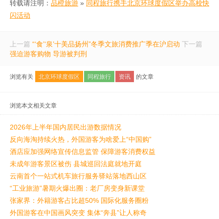
转载请注明：
品橙旅游
»
同程旅行携手北京环球度假区举办高校快
闪活动
上一篇
“‘食’‘泉’十美品扬州”冬季文旅消费推广季在沪启动
下一篇
强迫游客购物 导游被判刑
浏览有关
北京环球度假区
同程旅行
资讯
的文章
浏览本文相关文章
2026年上半年国内居民出游数据情况
反向海淘持续火热，外国游客为啥爱上“中国购”
酒店应加强网络宣传信息监管 保障游客消费权益
未成年游客景区被伤 县城巡回法庭就地开庭
云南首个一站式机车旅行服务驿站落地西山区
“工业旅游”暑期火爆出圈：老厂房变身新课堂
张家界：外籍游客占比超50% 国际化服务圈粉
外国游客在中国画风突变 集体“奔县”让人称奇