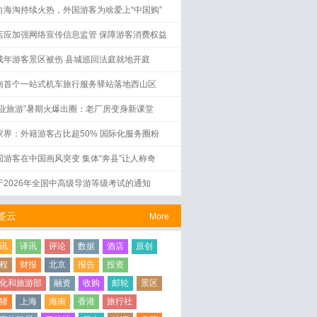
向海淘持续火热，外国游客为啥爱上“中国购”
店应加强网络宣传信息监管 保障游客消费权益
成年游客景区被伤 县城巡回法庭就地开庭
南首个一站式机车旅行服务驿站落地西山区
工业旅游”暑期火爆出圈：老厂房变身新课堂
家界：外籍游客占比超50% 国际化服务圈粉
国游客在中国画风突变 集体“奔县”让人称奇
于2026年全国中高级导游等级考试的通知
签云
More
讯
译讯
评论
数据
酒店
原创
程
财报
北京
报告
投资
化和旅游部
融资
收购
邮轮
景区
猪
上海
海南
香港
旅行社