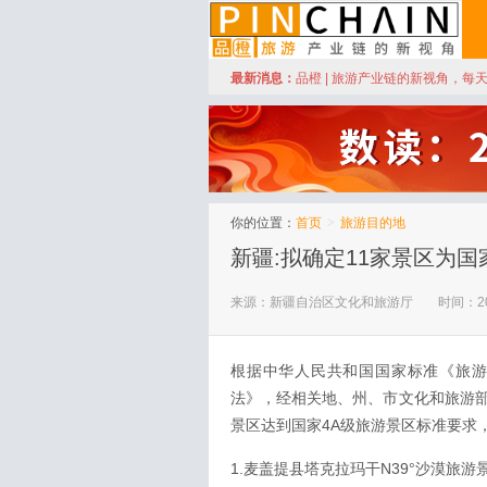
订阅
最新消息：
品橙 | 旅游产业链的新视角，每
品橙旅游
你的位置：
首页
>
旅游目的地
新疆:拟确定11家景区为国
来源：新疆自治区文化和旅游厅
时间：20
根据中华人民共和国国家标准《旅
法》，经相关地、州、市文化和旅游部
景区达到国家4A级旅游景区标准要求
1.麦盖提县塔克拉玛干N39°沙漠旅游