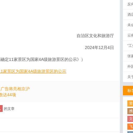
反
酒
未
自治区文化和旅游厅
云
“
2024年12月4日
张
确定11家景区为国家4A级旅游景区的公示》）
外
11家景区为国家4A级旅游景区的公示
关
题广告将亮相京沪
标
数达44项
资
讯
的文章
携
文
飞