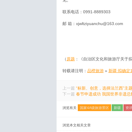
见。
联系电话：0991-8889303
邮 箱：xjwltziyuanchu@163.com
（
原题
：《自治区文化和旅游厅关于拟
转载请注明：
品橙旅游
»
新疆:拟确定
上一篇
“标新、创意，选择法兰西”主
下一篇
春节申遗成功 我国世界非遗总
浏览有关
国家4A级旅游景区
新疆
资
浏览本文相关文章