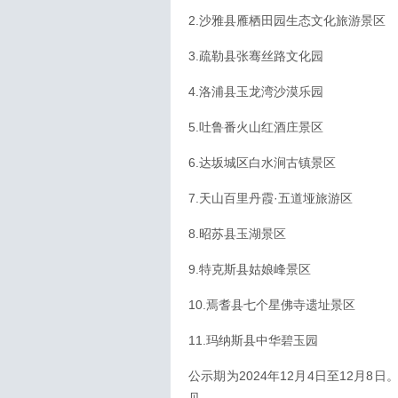
2.沙雅县雁栖田园生态文化旅游景区
3.疏勒县张骞丝路文化园
4.洛浦县玉龙湾沙漠乐园
5.吐鲁番火山红酒庄景区
6.达坂城区白水涧古镇景区
7.天山百里丹霞·五道垭旅游区
8.昭苏县玉湖景区
9.特克斯县姑娘峰景区
10.焉耆县七个星佛寺遗址景区
11.玛纳斯县中华碧玉园
公示期为2024年12月4日至12月