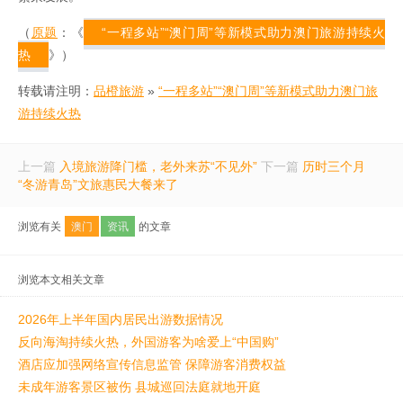
（
原题
：《
“一程多站”“澳门周”等新模式助力澳门旅游持续火
热
》）
转载请注明：
品橙旅游
»
“一程多站”“澳门周”等新模式助力澳门旅
游持续火热
上一篇
入境旅游降门槛，老外来苏“不见外”
下一篇
历时三个月
“冬游青岛”文旅惠民大餐来了
浏览有关
澳门
资讯
的文章
浏览本文相关文章
2026年上半年国内居民出游数据情况
反向海淘持续火热，外国游客为啥爱上“中国购”
酒店应加强网络宣传信息监管 保障游客消费权益
未成年游客景区被伤 县城巡回法庭就地开庭