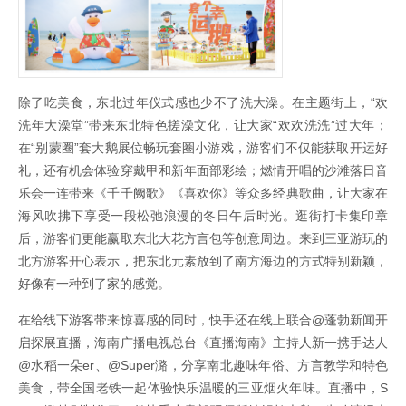
除了吃美食，东北过年仪式感也少不了洗大澡。在主题街上，“欢
洗年大澡堂”带来东北特色搓澡文化，让大家“欢欢洗洗”过大年；
在“别蒙圈”套大鹅展位畅玩套圈小游戏，游客们不仅能获取开运好
礼，还有机会体验穿戴甲和新年面部彩绘；燃情开唱的沙滩落日音
乐会一连带来《千千阙歌》《喜欢你》等众多经典歌曲，让大家在
海风吹拂下享受一段松弛浪漫的冬日午后时光。逛街打卡集印章
后，游客们更能赢取东北大花方言包等创意周边。来到三亚游玩的
北方游客开心表示，把东北元素放到了南方海边的方式特别新颖，
好像有一种到了家的感觉。
在给线下游客带来惊喜感的同时，快手还在线上联合@蓬勃新闻开
启探展直播，海南广播电视总台《直播海南》主持人新一携手达人
@水稻一朵er、@Super潞，分享南北趣味年俗、方言教学和特色
美食，带全国老铁一起体验快乐温暖的三亚烟火年味。直播中，S