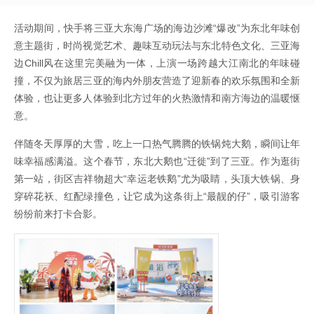
活动期间，快手将三亚大东海广场的海边沙滩“爆改”为东北年味创
意主题街，时尚视觉艺术、趣味互动玩法与东北特色文化、三亚海
边Chill风在这里完美融为一体，上演一场跨越大江南北的年味碰
撞，不仅为旅居三亚的海内外朋友营造了迎新春的欢乐氛围和全新
体验，也让更多人体验到北方过年的火热激情和南方海边的温暖惬
意。
伴随冬天厚厚的大雪，吃上一口热气腾腾的铁锅炖大鹅，瞬间让年
味幸福感满溢。这个春节，东北大鹅也“迁徙”到了三亚。作为逛街
第一站，街区吉祥物超大“幸运老铁鹅”尤为吸睛，头顶大铁锅、身
穿碎花袄、红配绿撞色，让它成为这条街上“最靓的仔”，吸引游客
纷纷前来打卡合影。