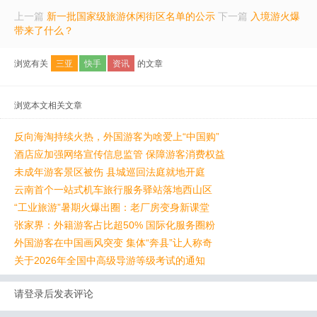
上一篇
新一批国家级旅游休闲街区名单的公示
下一篇
入境游火爆
带来了什么？
浏览有关
三亚
快手
资讯
的文章
浏览本文相关文章
反向海淘持续火热，外国游客为啥爱上“中国购”
酒店应加强网络宣传信息监管 保障游客消费权益
未成年游客景区被伤 县城巡回法庭就地开庭
云南首个一站式机车旅行服务驿站落地西山区
“工业旅游”暑期火爆出圈：老厂房变身新课堂
张家界：外籍游客占比超50% 国际化服务圈粉
外国游客在中国画风突变 集体“奔县”让人称奇
关于2026年全国中高级导游等级考试的通知
请登录后发表评论