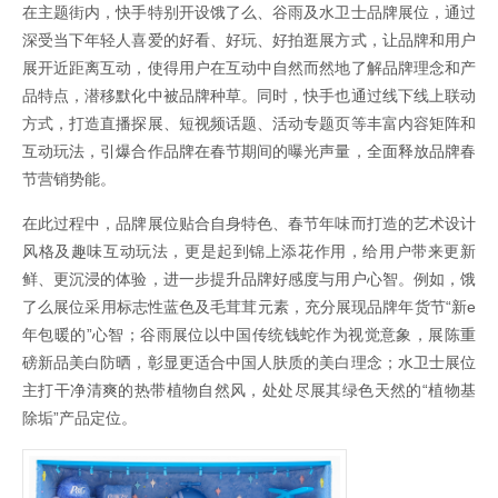
在主题街内，快手特别开设饿了么、谷雨及水卫士品牌展位，通过
深受当下年轻人喜爱的好看、好玩、好拍逛展方式，让品牌和用户
展开近距离互动，使得用户在互动中自然而然地了解品牌理念和产
品特点，潜移默化中被品牌种草。同时，快手也通过线下线上联动
方式，打造直播探展、短视频话题、活动专题页等丰富内容矩阵和
互动玩法，引爆合作品牌在春节期间的曝光声量，全面释放品牌春
节营销势能。
在此过程中，品牌展位贴合自身特色、春节年味而打造的艺术设计
风格及趣味互动玩法，更是起到锦上添花作用，给用户带来更新
鲜、更沉浸的体验，进一步提升品牌好感度与用户心智。例如，饿
了么展位采用标志性蓝色及毛茸茸元素，充分展现品牌年货节“新e
年包暖的”心智；谷雨展位以中国传统钱蛇作为视觉意象，展陈重
磅新品美白防晒，彰显更适合中国人肤质的美白理念；水卫士展位
主打干净清爽的热带植物自然风，处处尽展其绿色天然的“植物基
除垢”产品定位。