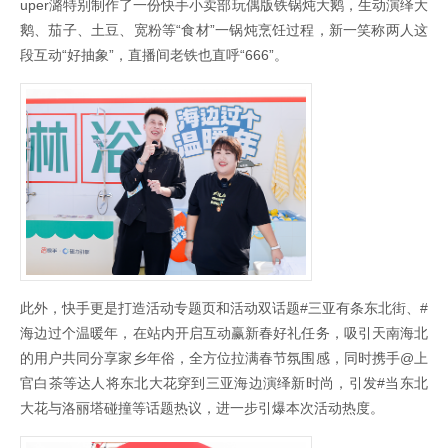
uper潞特别制作了一份快手小卖部玩偶版铁锅炖大鹅，生动演绎大
鹅、茄子、土豆、宽粉等“食材”一锅炖烹饪过程，新一笑称两人这
段互动“好抽象”，直播间老铁也直呼“666”。
此外，快手更是打造活动专题页和活动双话题#三亚有条东北街、#
海边过个温暖年，在站内开启互动赢新春好礼任务，吸引天南海北
的用户共同分享家乡年俗，全方位拉满春节氛围感，同时携手@上
官白茶等达人将东北大花穿到三亚海边演绎新时尚，引发#当东北
大花与洛丽塔碰撞等话题热议，进一步引爆本次活动热度。