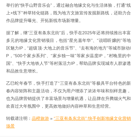
举行的“快手山野音乐会”，通过融合地缘文化与生活体验，打通“线
上+线下”种草转化链路，既为地方文旅宣传发掘新路线，还助力合
作品牌提升曝光、开拓新线市场新增量。
据了解，继“三亚有条东北街”后，快手在2025年还将持续推出丰富
多元的地缘文化营销项目，包括“星光嘉年华”、“说唱听嬢的”等地
区魅力IP，“超级顶·大地上的音乐节”、“去有海的地方”等城市脉动I
P，“500个家乡系列”、“家乡独一味”等家乡温度IP，“村晚里的中
国”、“快手大地铁人节”等村落活力IP，帮助品牌实现城市人群渗透
和品效生意增长。
乙巳蛇年春节，快手打造了“三亚有条东北街”等极具平台特色的新
春内容矩阵和主题活动，不仅为用户增添了浓浓年味和别样意趣，
也为品牌营销提供了丰富场景与增量机遇，让品牌在升腾烟火气和
欢喜过大年氛围中，更高效地做好内容种草和生意经营。
转载请注明：
品橙旅游
»
“三亚有条东北街”:快手创新地缘文化营销
场景