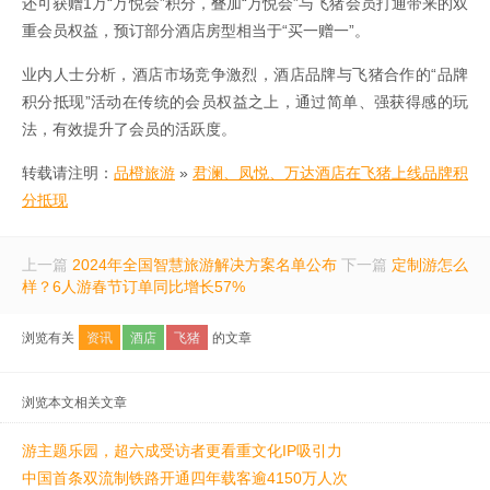
还可获赠1万“万悦会”积分，叠加“万悦会”与飞猪会员打通带来的双
重会员权益，预订部分酒店房型相当于“买一赠一”。
业内人士分析，酒店市场竞争激烈，酒店品牌与飞猪合作的“品牌
积分抵现”活动在传统的会员权益之上，通过简单、强获得感的玩
法，有效提升了会员的活跃度。
转载请注明：
品橙旅游
»
君澜、凤悦、万达酒店在飞猪上线品牌积
分抵现
上一篇
2024年全国智慧旅游解决方案名单公布
下一篇
定制游怎么
样？6人游春节订单同比增长57%
浏览有关
资讯
酒店
飞猪
的文章
浏览本文相关文章
游主题乐园，超六成受访者更看重文化IP吸引力
中国首条双流制铁路开通四年载客逾4150万人次