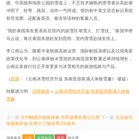
级、中高级和地形公园的雪道上，不乏技术娴熟的滑雪者从高处俯
冲而下，转弯、跳跃，动作一气呵成。馆内有中英文语言标识系统
和导览图，还配备英语、泰语等语种的客服人员。
“我的泰国亲友更喜欢在馆内的娱雪区堆雪人、打雪仗。”泰国华侨
马云说，每次泰国亲朋好友到昆明，室内滑雪必须安排上。
李江燕认为，随着中老铁路高效运营、国际航线加密以及过境免签
政策优化等，到云南体验冰雪游的东南亚游客数量还将持续增长，
云南众多旅行社正开发更多与冰雪相关的旅游线路与产品。
（
原题
：《云南冰雪经济升温 东南亚游客涌入体验雪趣》 缪超）
转载请注明：
品橙旅游
»
云南冰雪经济升温 东南亚游客涌入体验
雪趣
上一篇
汉中解锁文旅新体验 市民游客欢喜过元宵
下一篇
北京金代
皇陵将开放 比明十三陵还早200多年
浏览有关
云南
冰雪旅游
资讯
的文章