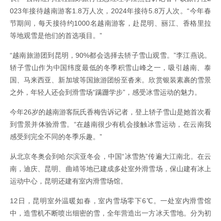
023年接待越南游客1.8万人次，2024年接待5.8万人次。“今年春
节期间，每天接待约1000名越南游客，赴昆明、丽江、香格里拉
等地观雪是他们的首选项目。”
“越南旅游团到昆明，90%都会选择去轿子雪山观雪。”李江燕说。
轿子雪山作为中国纬度最低的冬季积雪山峰之一，吸引越南、泰
国、马来西亚、新加坡等国旅游团纷至沓来。欣赏银装素裹的雪景
之外，年轻人还会到滑雪场“蹒跚学步”，感受冰雪运动的魅力。
今年26岁的越南游客阮氏香梅告诉记者，登上轿子雪山是她首次看
到雪景并体验滑雪。“在越南很少有机会接触冰雪运动，在云南我
感受到完全不同的冬季乐趣。”
从北京冬奥会到哈尔滨亚冬会，中国“冰雪热”传遍大江南北。在云
南，迪庆、昆明、曲靖等地已建成多处室外滑雪场，保山建有冰上
运动中心，昆明还建有室内滑雪场馆。
12日，昆明室外温暖如春，室内雪场零下6℃。一处室内滑雪馆
中，造雪机不断喷出细密的雪，全年营造出一方冰天雪地。分为初