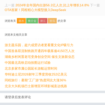
上一篇
2024年全年国内出游56.2亿人次,比上年增长14.8%
下一篇
OTA首家！同程程心大模型接入DeepSeek
浏览有关
丽水
推介会
浙江
资讯
的文章
浏览本文相关文章
游主题乐园，超六成受访者更看重文化IP吸引力
中国首条双流制铁路开通四年载客逾4150万人次
湖南乡村闲置老宅变身创业空间 催生文旅新业态
中国最北高铁启动按图运行试验
北京多家市属公园延长游船运营时间
华特迪士尼2026财年三季度营收252亿美元
同程旅行：暑期“工厂游”热度同比大涨36%
北京大兴机场巴士新增至环球影城直达线路
请登录后发表评论