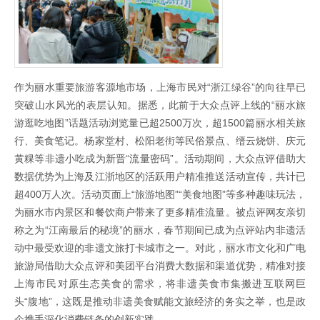
作为丽水重要旅游客源地市场，上海市民对“浙江绿谷”的向往早已
突破山水风光的表层认知。据悉，此前于大众点评上线的“丽水旅
游逛吃地图”话题活动浏览量已超2500万次，超1500篇丽水相关旅
行、美食笔记。杨家堂村、松阳老街等民俗景点、缙云烧饼、庆元
黄粿等非遗小吃成为新晋“流量密码”。活动期间，大众点评借助大
数据优势为上海及江浙地区的活跃用户精准推送活动宣传，共计已
超400万人次。活动页面上“旅游地图”“美食地图”等多种趣味玩法，
为丽水市内景区和餐饮商户带来了更多精准流量。被点评网友亲切
称之为“江南最后的秘境”的丽水，春节期间已成为点评站内非遗活
动中最受欢迎的非遗文旅打卡城市之一。对此，丽水市文化和广电
旅游局借助大众点评和美团平台消费大数据和渠道优势，精准对接
上海市民对原生态美食的需求，将非遗美食市集搬进互联网巨
头“腹地”，这既是推动非遗美食赋能文旅经济的务实之举，也是政
企携手深化消费链条的创新实践。