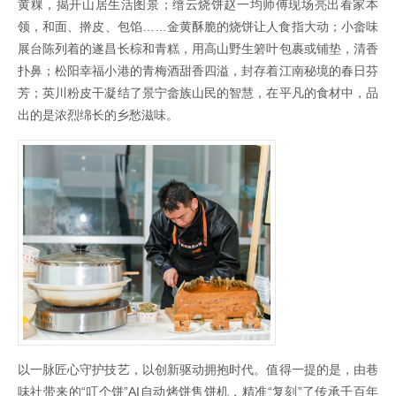
黄粿，揭开山居生活图景；缙云烧饼赵一均师傅现场亮出看家本
领，和面、擀皮、包馅……金黄酥脆的烧饼让人食指大动；小畲味
展台陈列着的遂昌长棕和青糕，用高山野生箬叶包裹或铺垫，清香
扑鼻；松阳幸福小港的青梅酒甜香四溢，封存着江南秘境的春日芬
芳；英川粉皮干凝结了景宁畲族山民的智慧，在平凡的食材中，品
出的是浓烈绵长的乡愁滋味。
以一脉匠心守护技艺，以创新驱动拥抱时代。值得一提的是，由巷
味社带来的“叮个饼”AI自动烤饼售饼机，精准“复刻”了传承千百年