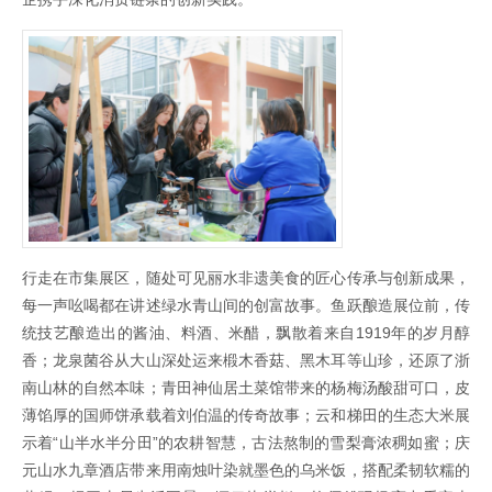
行走在市集展区，随处可见丽水非遗美食的匠心传承与创新成果，
每一声吆喝都在讲述绿水青山间的创富故事。鱼跃酿造展位前，传
统技艺酿造出的酱油、料酒、米醋，飘散着来自1919年的岁月醇
香；龙泉菌谷从大山深处运来椴木香菇、黑木耳等山珍，还原了浙
南山林的自然本味；青田神仙居土菜馆带来的杨梅汤酸甜可口，皮
薄馅厚的国师饼承载着刘伯温的传奇故事；云和梯田的生态大米展
示着“山半水半分田”的农耕智慧，古法熬制的雪梨膏浓稠如蜜；庆
元山水九章酒店带来用南烛叶染就墨色的乌米饭，搭配柔韧软糯的