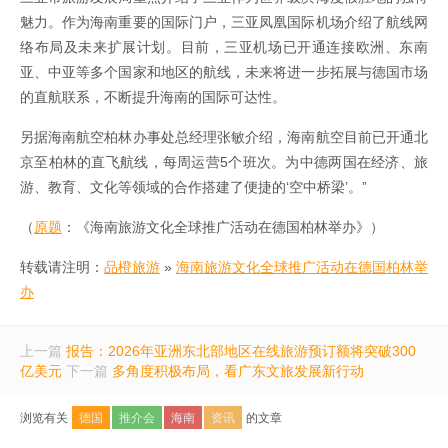
魅力。作为海南重要的国际门户，三亚凤凰国际机场介绍了航线网
络布局及未来扩展计划。目前，三亚机场已开通连接欧洲、东南
亚、中亚等多个国家和地区的航线，未来将进一步拓展与德国市场
的直航联系，不断提升海南的国际可达性。
另据海南航空柏林办事处总经理张敏介绍，海南航空目前已开通北
京至柏林的直飞航线，每周运营5个班次。为中德两国在经济、旅
游、教育、文化等领域的合作搭建了便捷的‘空中桥梁’。”
（
原题
：《海南旅游文化全球推广活动在德国柏林举办》）
转载请注明：
品橙旅游
»
海南旅游文化全球推广活动在德国柏林举
办
上一篇
报告：2026年亚洲东北部地区在线旅游预订额将突破300
亿美元
下一篇
多角度积极布局，看广东文旅发展新行动
浏览有关
德国
推介会
海南
资讯
的文章